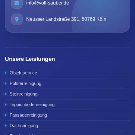
info@voll-sauber.de
Neusser Landstraße 391, 50769 Köln
Unsere Leistungen
Objektservice
Polsterreinigung
Steinreinigung
Teppichbodenreinigung
Fassadenreinigung
Dachreinigung