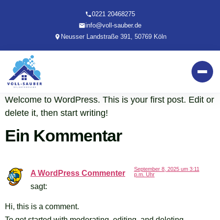
0221 20468275
info@voll-sauber.de
Neusser Landstraße 391, 50769 Köln
Welcome to WordPress. This is your first post. Edit or
delete it, then start writing!
Ein Kommentar
September 8, 2025 um 3:11
A WordPress Commenter
p.m. Uhr
sagt:
Hi, this is a comment.
To get started with moderating, editing, and deleting