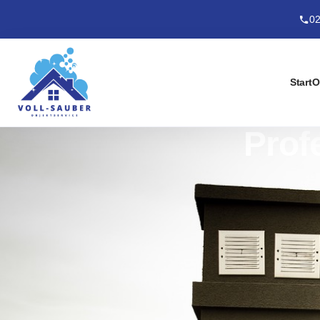
02
Start
O
Prof