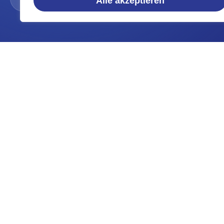
Alle akzeptieren
Unsere Leistungen
Objektservice
Teppichreinigung
Polsterreinigung
Terrassenreinigung
Steinreinigung
Matratzenreinigung
Teppichbodenreinigung
Dachrinnenreinigung
Fassadenreinigung
Glas- & Wintergartenr
Dachreinigung