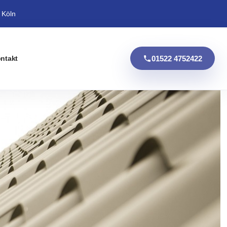
 Köln
01522 4752422
ntakt
igung