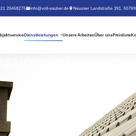
21 20468275
info@voll-sauber.de
Neusser Landstraße 391, 50769
bjektservice
Dienstleistungen
Unsere Arbeiten
Über uns
Preisliste
Ko
essionelle Dachrein