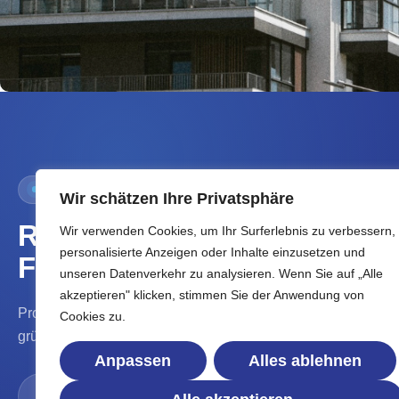
VOLL SAUBER
Wir schätzen Ihre Privatsphäre
Reinigungsservice für gepfleg
Wir verwenden Cookies, um Ihr Surferlebnis zu verbessern,
personalisierte Anzeigen oder Inhalte einzusetzen und
Flächen und nachhaltigen Wer
unseren Datenverkehr zu analysieren. Wenn Sie auf „Alle
akzeptieren" klicken, stimmen Sie der Anwendung von
Professionelle Reinigungslösungen für Privatkunden, Unter
Cookies zu.
gründlich und persönlich betreut.
Anpassen
Alles ablehnen
→
Unverbindliches Angebot sichern