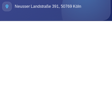
Neusser Landstraße 391, 50769 Köln
Sauberkeit mit System
Von der ersten Anfrage bis zur fertigen Reinigung
arbeiten wir strukturiert, transparent und mit Blick auf ein
dauerhaft gepflegtes Ergebnis.
Gründlich
Zuverlässig
Materialschonend
Privat & Gewerbe