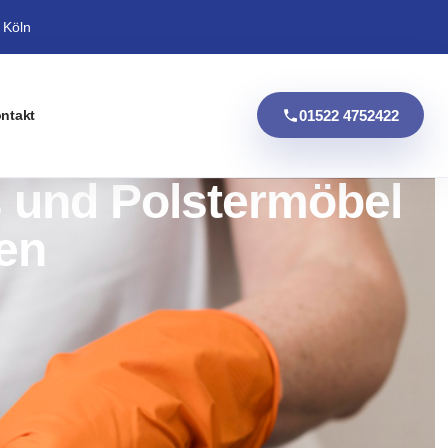
 Köln
01522 4752422
ntakt
s und Polstermöbel
sen