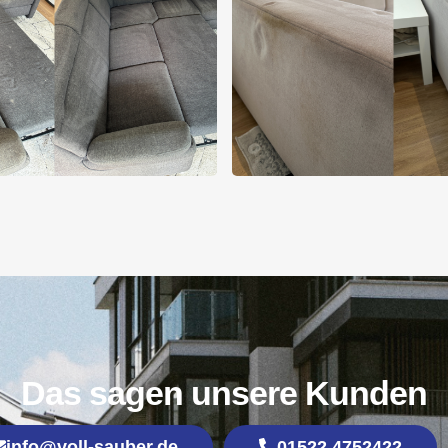
Das sagen unsere Kunden
info@voll-sauber.de
01522 4752422