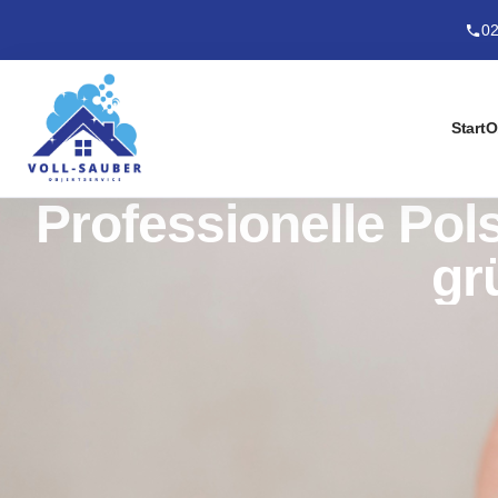
02
Start
O
Professionelle Pol
gr