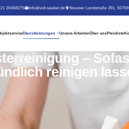
21 20468275
info@voll-sauber.de
Neusser Landstraße 391, 50769
bjektservice
Dienstleistungen
Unsere Arbeiten
Über uns
Preisliste
Ko
sterreinigung – Sofa
ündlich reinigen las