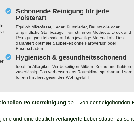
Schonende Reinigung für jede
Polsterart
ir
Egal ob Mikrofaser, Leder, Kunstleder, Baumwolle oder
für
empfindliche Stoffbezüge – wir stimmen Methode, Druck und
Reinigungsmittel exakt auf das jeweilige Material ab. Das
garantiert optimale Sauberkeit ohne Farbverlust oder
Faserschäden.
Hygienisch & gesundheitsschonend
er
n
Ideal für Allergiker: Wir beseitigen Milben, Keime und Bakterie
zuverlässig. Das verbessert das Raumklima spürbar und sorgt
für ein frisches, gesundes Wohngefühl.
sionellen Polsterreinigung
ab – von der tiefgehenden 
ygiene und eine deutlich verlängerte Lebensdauer zu sch