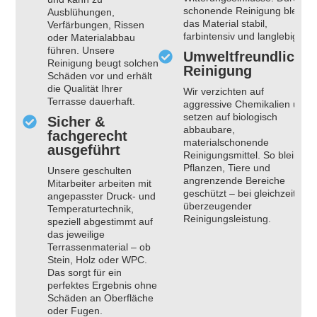
schonende Reinigung bleibt
Ausblühungen,
das Material stabil,
Verfärbungen, Rissen
farbintensiv und langlebig.
oder Materialabbau
führen. Unsere
Umweltfreundliche
Reinigung beugt solchen
Reinigung
Schäden vor und erhält
die Qualität Ihrer
Wir verzichten auf
Terrasse dauerhaft.
aggressive Chemikalien und
setzen auf biologisch
Sicher &
abbaubare,
fachgerecht
materialschonende
ausgeführt
Reinigungsmittel. So bleiben
Pflanzen, Tiere und
Unsere geschulten
angrenzende Bereiche
Mitarbeiter arbeiten mit
geschützt – bei gleichzeitig
angepasster Druck- und
überzeugender
Temperaturtechnik,
Reinigungsleistung.
speziell abgestimmt auf
das jeweilige
Terrassenmaterial – ob
Stein, Holz oder WPC.
Das sorgt für ein
perfektes Ergebnis ohne
Schäden an Oberfläche
oder Fugen.