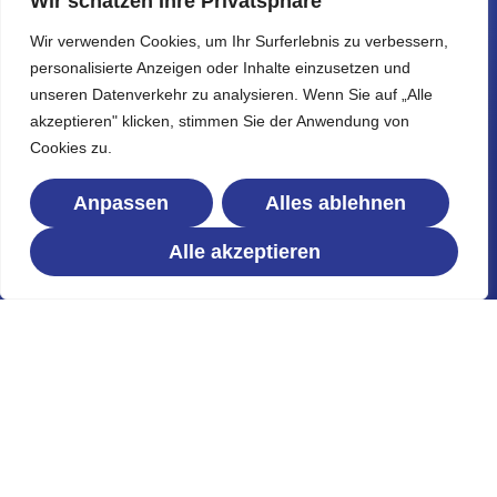
Wir schätzen Ihre Privatsphäre
Wir verwenden Cookies, um Ihr Surferlebnis zu verbessern,
personalisierte Anzeigen oder Inhalte einzusetzen und
Direkter Kontakt
unseren Datenverkehr zu analysieren. Wenn Sie auf „Alle
akzeptieren" klicken, stimmen Sie der Anwendung von
0221 20468275
Cookies zu.
+49 1522 4752422
Anpassen
Alles ablehnen
Alle akzeptieren
info@voll-sauber.de
Neusser Landstraße 391, 50769 Köln
Unsere Leistungen