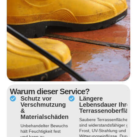
Warum dieser Service?
Schutz vor
Längere
Verschmutzung
Lebensdauer Ihrer
&
Terrassenoberfläch
Materialschäden
Saubere Terrassenflächen
sind widerstandsfähiger gege
Unbehandelter Bewuchs
Frost, UV-Strahlung und
hält Feuchtigkeit fest
Witterungseinflüsse. Durch di
und kann zu