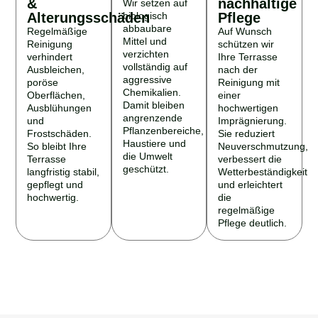
&
nachhaltige
Wir setzen auf
Alterungsschäden
biologisch
Pflege
abbaubare
Regelmäßige
Auf Wunsch
Mittel und
Reinigung
schützen wir
verzichten
verhindert
Ihre Terrasse
vollständig auf
Ausbleichen,
nach der
aggressive
poröse
Reinigung mit
Chemikalien.
Oberflächen,
einer
Damit bleiben
Ausblühungen
hochwertigen
angrenzende
und
Imprägnierung.
Pflanzenbereiche,
Frostschäden.
Sie reduziert
Haustiere und
So bleibt Ihre
Neuverschmutzung,
die Umwelt
Terrasse
verbessert die
geschützt.
langfristig stabil,
Wetterbeständigkeit
gepflegt und
und erleichtert
hochwertig.
die
regelmäßige
Pflege deutlich.