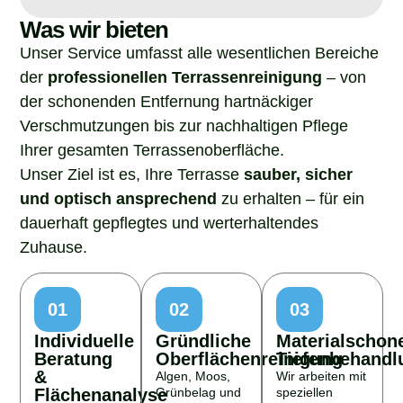
Was wir bieten
Unser Service umfasst alle wesentlichen Bereiche
der
professionellen Terrassenreinigung
– von
der schonenden Entfernung hartnäckiger
Verschmutzungen bis zur nachhaltigen Pflege
Ihrer gesamten Terrassenoberfläche.
Unser Ziel ist es, Ihre Terrasse
sauber, sicher
und optisch ansprechend
zu erhalten – für ein
dauerhaft gepflegtes und werterhaltendes
Zuhause.
01
02
03
Individuelle
Gründliche
Materialschon
Beratung
Oberflächenreinigung
Tiefenbehandl
&
Algen, Moos,
Wir arbeiten mit
Flächenanalyse
Grünbelag und
speziellen