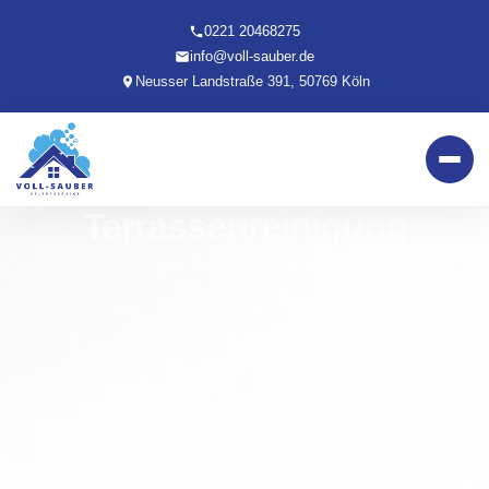
0221 20468275
info@voll-sauber.de
Neusser Landstraße 391, 50769 Köln
Terrassenreinigung