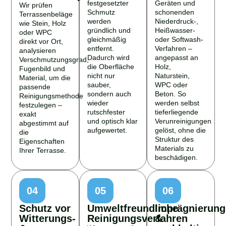
festgesetzter
Geräten und
Wir prüfen
Schmutz
schonenden
Terrassenbeläge
werden
Niederdruck-,
wie Stein, Holz
gründlich und
Heißwasser-
oder WPC
gleichmäßig
oder Softwash-
direkt vor Ort,
entfernt.
Verfahren –
analysieren
Dadurch wird
angepasst an
Verschmutzungsgrad,
die Oberfläche
Holz,
Fugenbild und
nicht nur
Naturstein,
Material, um die
sauber,
WPC oder
passende
sondern auch
Beton. So
Reinigungsmethode
wieder
werden selbst
festzulegen –
rutschfester
tieferliegende
exakt
und optisch klar
Verunreinigungen
abgestimmt auf
aufgewertet.
gelöst, ohne die
die
Struktur des
Eigenschaften
Materials zu
Ihrer Terrasse.
beschädigen.
04
05
06
Schutz vor
Umweltfreundliche
Imprägnierung
Witterungs-
Reinigungsverfahren
&