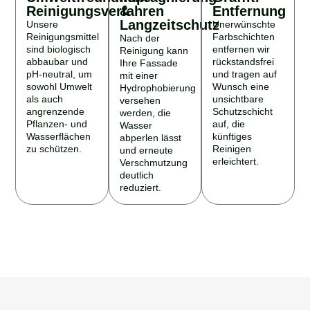
Reinigungsverfahren
&
Entfernung
Langzeitschutz
Unsere
Unerwünschte
Reinigungsmittel
Farbschichten
Nach der
sind biologisch
entfernen wir
Reinigung kann
abbaubar und
rückstandsfrei
Ihre Fassade
pH-neutral, um
und tragen auf
mit einer
sowohl Umwelt
Wunsch eine
Hydrophobierung
als auch
unsichtbare
versehen
angrenzende
Schutzschicht
werden, die
Pflanzen- und
auf, die
Wasser
Wasserflächen
künftiges
abperlen lässt
zu schützen.
Reinigen
und erneute
erleichtert.
Verschmutzung
deutlich
reduziert.