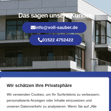
Das sagen unsere Kunden
info@voll-sauber.de
01522 4752422
Wir schätzen Ihre Privatsphäre
VOLL SAUBER
Wir verwenden Cookies, um Ihr Surferlebnis zu verbessern,
personalisierte Anzeigen oder Inhalte einzusetzen und
Reinigungsservice für gepflegte
unseren Datenverkehr zu analysieren. Wenn Sie auf „Alle
Objekte, saubere Flächen und