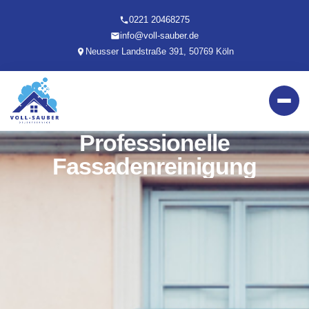
0221 20468275
info@voll-sauber.de
Neusser Landstraße 391, 50769 Köln
Professionelle
Fassadenreinigung