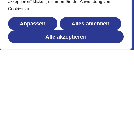
akzeptieren" klicken, stimmen Sie der Anwendung von
nachhaltigen Werterhalt.
Cookies zu.
Anpassen
Alles ablehnen
Professionelle Reinigungslösungen für Privatkunden,
Unternehmen und Immobilien – zuverlässig, gründlich und
Alle akzeptieren
persönlich betreut.
→
Unverbindliches Angebot sichern
Direkter Kontakt
0221 20468275
+49 1522 4752422