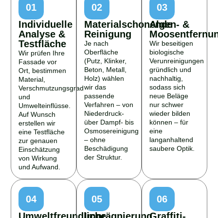
01
02
03
Individuelle
Materialschonende
Algen- &
Analyse &
Reinigung
Moosentfernu
Testfläche
Je nach
Wir beseitigen
Oberfläche
biologische
Wir prüfen Ihre
(Putz, Klinker,
Verunreinigungen
Fassade vor
Beton, Metall,
gründlich und
Ort, bestimmen
Holz) wählen
nachhaltig,
Material,
wir das
sodass sich
Verschmutzungsgrad
passende
neue Beläge
und
Verfahren – von
nur schwer
Umwelteinflüsse.
Niederdruck-
wieder bilden
Auf Wunsch
über Dampf- bis
können – für
erstellen wir
Osmosereinigung
eine
eine Testfläche
– ohne
langanhaltend
zur genauen
Beschädigung
saubere Optik.
Einschätzung
der Struktur.
von Wirkung
und Aufwand.
04
05
06
Umweltfreundliche
Imprägnierung
Graffiti-