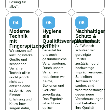
Lösung für
alles“.
04
05
06
Moderne
Hygiene
Nachhaltiger
Technik
als
Schutz &
mit
Qualitätsversprechen
Werterhalt
Fingerspitzengefühl
Sauberkeit
Auf Wunsch
bedeutet für
schützen wir
Wir setzen auf
uns auch
gereinigte
leistungsstarke
gesundheitliche
Polster
Geräte und
Verantwortung.
zusätzlich durch
schonende
Durch unsere
hochwertige
Verfahren.
Verfahren
Imprägnierungen.
Technik allein
reduzieren wir
So bleiben
reicht jedoch
Keime,
Textilien länger
nicht aus –
Bakterien und
sauber, sind
entscheidend
Gerüche
widerstandsfähiger
ist der richtige
zuverlässig.
gegen neue
Einsatz.
Das Ergebnis
Verschmutzungen
Erfahrung und
ist nicht nur
und behalten
Know-how
optisch
ihre Qualität
sorgen dafür,