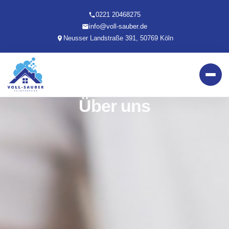
0221 20468275
info@voll-sauber.de
Neusser Landstraße 391, 50769 Köln
Über uns