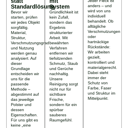
statt
mit
Jeder Fleck ist
Standardlösung
System
anders – und
wird von uns
Bevor wir
Gründlichkeit ist
individuell
starten, prüfen
kein Zufall,
behandelt. Ob
wir jedes Objekt
sondern das
alltägliche
sorgfältig.
Ergebnis
Verschmutzungen
Material,
strukturierter
oder
Struktur,
Arbeit. Mit
hartnäckige
Verschmutzungsgrad
bewährten
Rückstände:
und Nutzung
Verfahren
Wir arbeiten
werden genau
entfernen wir
gezielt,
analysiert. Auf
tiefsitzenden
kontrolliert und
dieser
Schmutz, Staub
materialgerecht.
Grundlage
und Gerüche
Dabei steht
entscheiden wir
nachhaltig.
immer der
uns für die
Unsere
Schutz von
passende
Reinigung sorgt
Farbe, Faser
Methode –
nicht nur für
und Struktur im
abgestimmt auf
sichtbare
Mittelpunkt.
das jeweilige
Frische,
Polster und
sondern für ein
dessen
spürbar
Eigenschaften.
sauberes
Für uns gibt es
Raumgefühl.
keine „eine