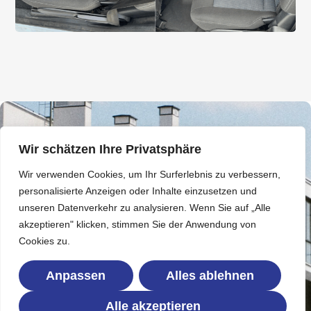
Wir schätzen Ihre Privatsphäre
Wir verwenden Cookies, um Ihr Surferlebnis zu verbessern,
Das sagen unsere Kunden
personalisierte Anzeigen oder Inhalte einzusetzen und
Zufriedenheit ist für uns kein Zufall, sondern das
unseren Datenverkehr zu analysieren. Wenn Sie auf „Alle
Ergebnis sorgfältiger Arbeit.
akzeptieren" klicken, stimmen Sie der Anwendung von
Unsere Kunden schätzen besonders unsere
Cookies zu.
Zuverlässigkeit, die gründliche Ausführung und
den respektvollen Umgang mit ihren Räumen.
Anpassen
Alles ablehnen
Echte Ergebnisse. Ehrliches Feedback.
Alle akzeptieren