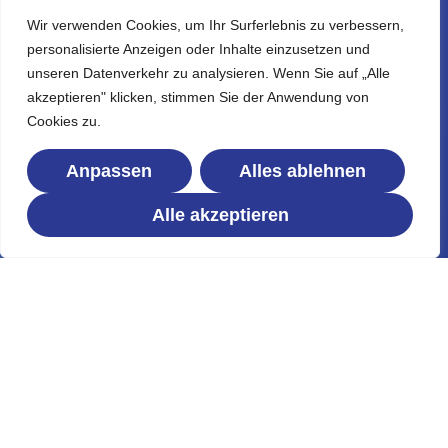
Wir verwenden Cookies, um Ihr Surferlebnis zu verbessern,
personalisierte Anzeigen oder Inhalte einzusetzen und
VOLL SAUBER
unseren Datenverkehr zu analysieren. Wenn Sie auf „Alle
akzeptieren" klicken, stimmen Sie der Anwendung von
Reinigungsservice für gepflegte
Cookies zu.
Objekte, saubere Flächen und
nachhaltigen Werterhalt.
Anpassen
Alles ablehnen
Alle akzeptieren
Professionelle Reinigungslösungen für Privatkunden,
Unternehmen und Immobilien – zuverlässig, gründlich und
persönlich betreut.
→
Unverbindliches Angebot sichern
Direkter Kontakt