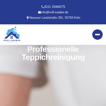
0221 20468275
info@voll-sauber.de
Neusser Landstraße 391, 50769 Köln
Professionelle
Teppichreinigung