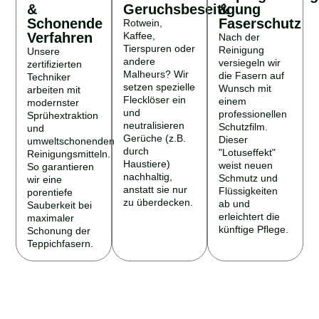
&
Geruchsbeseitigung
&
Schonende
Faserschutz
Rotwein,
Verfahren
Kaffee,
Nach der
Tierspuren oder
Reinigung
Unsere
andere
versiegeln wir
zertifizierten
Malheurs? Wir
die Fasern auf
Techniker
setzen spezielle
Wunsch mit
arbeiten mit
Flecklöser ein
einem
modernster
und
professionellen
Sprühextraktion
neutralisieren
Schutzfilm.
und
Gerüche (z.B.
Dieser
umweltschonenden
durch
"Lotuseffekt"
Reinigungsmitteln.
Haustiere)
weist neuen
So garantieren
nachhaltig,
Schmutz und
wir eine
anstatt sie nur
Flüssigkeiten
porentiefe
zu überdecken.
ab und
Sauberkeit bei
erleichtert die
maximaler
künftige Pflege.
Schonung der
Teppichfasern.