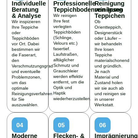
Individuelle
Professionelle
Reinigung
Beratung
Teppichbodenreinigung
von losen
& Analyse
Teppichen
Wir reinigen
Ihre fest
Wir inspizieren
Ob
verlegten
Ihre Teppiche
Orientteppich,
Teppichböden
oder
Designerstück
(Schlinge,
Teppichböden
oder Läufer –
Velours etc.)
vor Ort. Dabei
wir behandeln
fasertief.
bestimmen wir
Ihre losen
Laufstraßen,
die Faserart,
Teppiche
alltäglicher
den
materialschonend
Schmutz und
Verschmutzungsgrad
und gründlich.
Grauschleier
und eventuelle
Je nach
werden effektiv
Problemzonen,
Material und
entfernt, um die
um das
Zustand holen
Optik und
optimale
wir sie auch ab
Haptik
Reinigungsverfahren
und reinigen sie
wiederherzustellen.
für Sie
in unserer
auszuwählen.
Werkstatt.
04
05
06
Moderne
Flecken- &
Imprägnierung