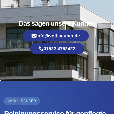
Das sagen unsere Kunden
info@voll-sauber.de
01522 4752422
VOLL SAUBER
Reinigungsservice für gepflegte