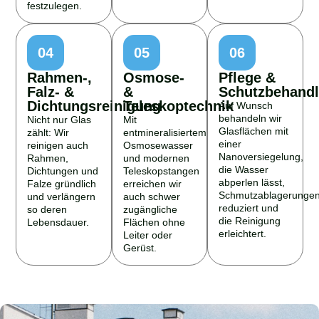
festzulegen.
04
05
06
Rahmen-,
Osmose-
Pflege &
Falz- &
&
Schutzbehand
Dichtungsreinigung
Teleskoptechnik
Auf Wunsch
behandeln wir
Nicht nur Glas
Mit
Glasflächen mit
zählt: Wir
entmineralisiertem
einer
reinigen auch
Osmosewasser
Nanoversiegelung,
Rahmen,
und modernen
die Wasser
Dichtungen und
Teleskopstangen
abperlen lässt,
Falze gründlich
erreichen wir
Schmutzablagerunge
und verlängern
auch schwer
reduziert und
so deren
zugängliche
die Reinigung
Lebensdauer.
Flächen ohne
erleichtert.
Leiter oder
Gerüst.