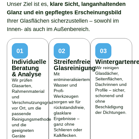
Unser Ziel ist es,
klare Sicht, langanhaltenden
Glanz und ein gepflegtes Erscheinungsbild
Ihrer Glasflächen sicherzustellen – sowohl im
Innen- als auch im Außenbereich.
01
02
03
Individuelle
Streifenfreie
Wintergartenr
Beratung
Glasreinigung
Wir reinigen
& Analyse
Glasdächer,
Mit
Seitenflächen,
entmineralisiertem
Wir prüfen
Dachrinnen und
Wasser und
Glasarten,
Profile – sicher,
Profi-
Rahmenmaterial
schonend und
Werkzeugen
und
ohne
sorgen wir für
Verschmutzungsgrad
Beschädigung
rückstandsfreie,
vor Ort, um die
der Dichtungen.
glasklare
passende
Ergebnisse –
Reinigungsmethode
ganz ohne
und die
Schlieren oder
geeigneten
Kalkflecken.
Geräte