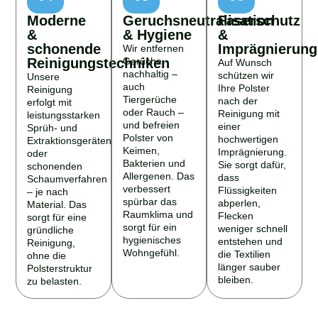
Moderne
Geruchsneutralisation
Faserschutz
&
& Hygiene
&
schonende
Imprägnierung
Wir entfernen
Reinigungstechniken
Gerüche
Auf Wunsch
nachhaltig –
schützen wir
Unsere
auch
Ihre Polster
Reinigung
Tiergerüche
nach der
erfolgt mit
oder Rauch –
Reinigung mit
leistungsstarken
und befreien
einer
Sprüh- und
Polster von
hochwertigen
Extraktionsgeräten
Keimen,
Imprägnierung.
oder
Bakterien und
Sie sorgt dafür,
schonenden
Allergenen. Das
dass
Schaumverfahren
verbessert
Flüssigkeiten
– je nach
spürbar das
abperlen,
Material. Das
Raumklima und
Flecken
sorgt für eine
sorgt für ein
weniger schnell
gründliche
hygienisches
entstehen und
Reinigung,
Wohngefühl.
die Textilien
ohne die
länger sauber
Polsterstruktur
bleiben.
zu belasten.