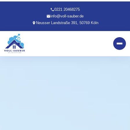
0221 20468275
info@voll-sauber.de
Neusser Landstraße 391, 50769 Köln