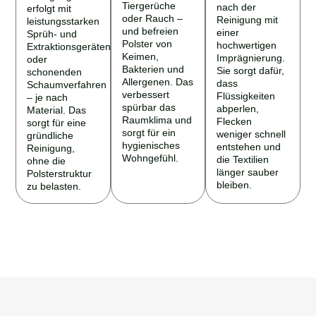
Tiergerüche
nach der
erfolgt mit
oder Rauch –
Reinigung mit
leistungsstarken
und befreien
einer
Sprüh- und
Polster von
hochwertigen
Extraktionsgeräten
Keimen,
Imprägnierung.
oder
Bakterien und
Sie sorgt dafür,
schonenden
Allergenen. Das
dass
Schaumverfahren
verbessert
Flüssigkeiten
– je nach
spürbar das
abperlen,
Material. Das
Raumklima und
Flecken
sorgt für eine
sorgt für ein
weniger schnell
gründliche
hygienisches
entstehen und
Reinigung,
Wohngefühl.
die Textilien
ohne die
länger sauber
Polsterstruktur
bleiben.
zu belasten.