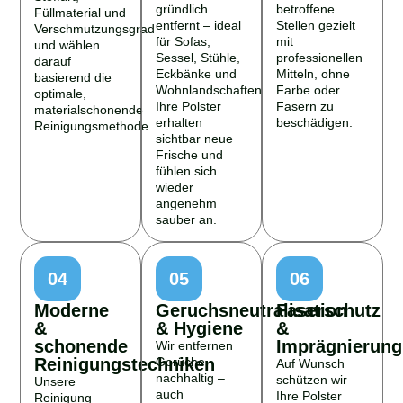
gründlich
betroffene
Füllmaterial und
entfernt – ideal
Stellen gezielt
Verschmutzungsgrad
für Sofas,
mit
und wählen
Sessel, Stühle,
professionellen
darauf
Eckbänke und
Mitteln, ohne
basierend die
Wohnlandschaften.
Farbe oder
optimale,
Ihre Polster
Fasern zu
materialschonende
erhalten
beschädigen.
Reinigungsmethode.
sichtbar neue
Frische und
fühlen sich
wieder
angenehm
sauber an.
04
05
06
Moderne
Geruchsneutralisation
Faserschutz
&
& Hygiene
&
schonende
Imprägnierung
Wir entfernen
Reinigungstechniken
Gerüche
Auf Wunsch
nachhaltig –
schützen wir
Unsere
auch
Ihre Polster
Reinigung