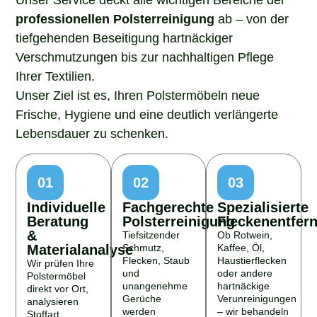
professionellen Polsterreinigung
ab – von der
tiefgehenden Beseitigung hartnäckiger
Verschmutzungen bis zur nachhaltigen Pflege
Ihrer Textilien.
Unser Ziel ist es, Ihren Polstermöbeln neue
Frische, Hygiene und eine deutlich verlängerte
Lebensdauer zu schenken.
01
02
03
Individuelle
Fachgerechte
Spezialisierte
Beratung
Polsterreinigung
Fleckenentfer
&
Tiefsitzender
Ob Rotwein,
Materialanalyse
Schmutz,
Kaffee, Öl,
Flecken, Staub
Haustierflecken
Wir prüfen Ihre
und
oder andere
Polstermöbel
unangenehme
hartnäckige
direkt vor Ort,
Gerüche
Verunreinigungen
analysieren
werden
– wir behandeln
Stoffart,