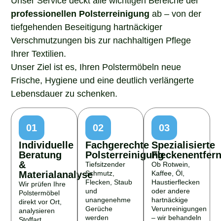
professionellen Polsterreinigung
ab – von der
tiefgehenden Beseitigung hartnäckiger
Verschmutzungen bis zur nachhaltigen Pflege
Ihrer Textilien.
Unser Ziel ist es, Ihren Polstermöbeln neue
Frische, Hygiene und eine deutlich verlängerte
Lebensdauer zu schenken.
01
02
03
Individuelle
Fachgerechte
Spezialisierte
Beratung
Polsterreinigung
Fleckenentfer
&
Tiefsitzender
Ob Rotwein,
Materialanalyse
Schmutz,
Kaffee, Öl,
Flecken, Staub
Haustierflecken
Wir prüfen Ihre
und
oder andere
Polstermöbel
unangenehme
hartnäckige
direkt vor Ort,
Gerüche
Verunreinigungen
analysieren
werden
– wir behandeln
Stoffart,