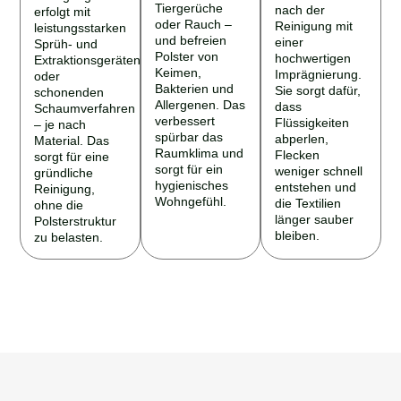
Tiergerüche
nach der
erfolgt mit
oder Rauch –
Reinigung mit
leistungsstarken
und befreien
einer
Sprüh- und
Polster von
hochwertigen
Extraktionsgeräten
Keimen,
Imprägnierung.
oder
Bakterien und
Sie sorgt dafür,
schonenden
Allergenen. Das
dass
Schaumverfahren
verbessert
Flüssigkeiten
– je nach
spürbar das
abperlen,
Material. Das
Raumklima und
Flecken
sorgt für eine
sorgt für ein
weniger schnell
gründliche
hygienisches
entstehen und
Reinigung,
Wohngefühl.
die Textilien
ohne die
länger sauber
Polsterstruktur
bleiben.
zu belasten.