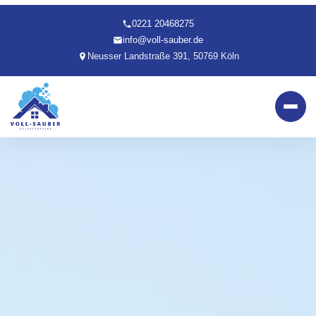
0221 20468275
info@voll-sauber.de
Neusser Landstraße 391, 50769 Köln