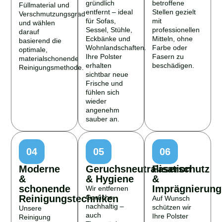
gründlich
betroffene
Füllmaterial und
entfernt – ideal
Stellen gezielt
Verschmutzungsgrad
für Sofas,
mit
und wählen
Sessel, Stühle,
professionellen
darauf
Eckbänke und
Mitteln, ohne
basierend die
Wohnlandschaften.
Farbe oder
optimale,
Ihre Polster
Fasern zu
materialschonende
erhalten
beschädigen.
Reinigungsmethode.
sichtbar neue
Frische und
fühlen sich
wieder
angenehm
sauber an.
04
05
06
Moderne
Geruchsneutralisation
Faserschutz
&
& Hygiene
&
schonende
Imprägnierung
Wir entfernen
Reinigungstechniken
Gerüche
Auf Wunsch
nachhaltig –
schützen wir
Unsere
auch
Ihre Polster
Reinigung