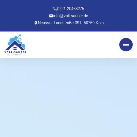
0221 20468275
info@voll-sauber.de
Neusser Landstraße 391, 50769 Köln