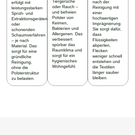
Tiergerüche
nach der
erfolgt mit
oder Rauch –
Reinigung mit
leistungsstarken
und befreien
einer
Sprüh- und
Polster von
hochwertigen
Extraktionsgeräten
Keimen,
Imprägnierung.
oder
Bakterien und
Sie sorgt dafür,
schonenden
Allergenen. Das
dass
Schaumverfahren
verbessert
Flüssigkeiten
– je nach
spürbar das
abperlen,
Material. Das
Raumklima und
Flecken
sorgt für eine
sorgt für ein
weniger schnell
gründliche
hygienisches
entstehen und
Reinigung,
Wohngefühl.
die Textilien
ohne die
länger sauber
Polsterstruktur
bleiben.
zu belasten.