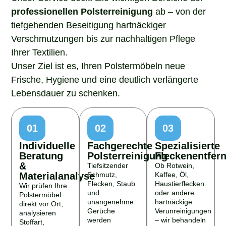
professionellen Polsterreinigung
ab – von der
tiefgehenden Beseitigung hartnäckiger
Verschmutzungen bis zur nachhaltigen Pflege
Ihrer Textilien.
Unser Ziel ist es, Ihren Polstermöbeln neue
Frische, Hygiene und eine deutlich verlängerte
Lebensdauer zu schenken.
01
02
03
Individuelle
Fachgerechte
Spezialisierte
Beratung
Polsterreinigung
Fleckenentfer
&
Tiefsitzender
Ob Rotwein,
Materialanalyse
Schmutz,
Kaffee, Öl,
Flecken, Staub
Haustierflecken
Wir prüfen Ihre
und
oder andere
Polstermöbel
unangenehme
hartnäckige
direkt vor Ort,
Gerüche
Verunreinigungen
analysieren
werden
– wir behandeln
Stoffart,