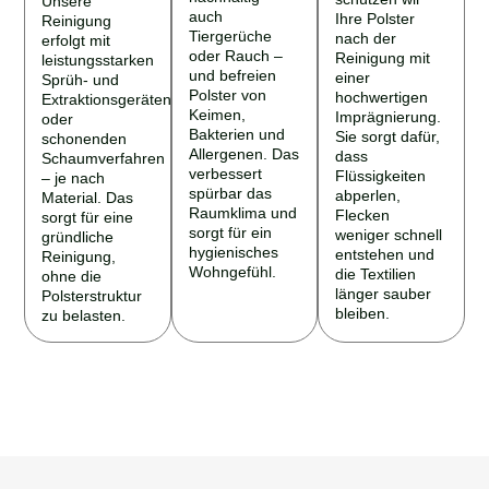
auch
Ihre Polster
Reinigung
Tiergerüche
nach der
erfolgt mit
oder Rauch –
Reinigung mit
leistungsstarken
und befreien
einer
Sprüh- und
Polster von
hochwertigen
Extraktionsgeräten
Keimen,
Imprägnierung.
oder
Bakterien und
Sie sorgt dafür,
schonenden
Allergenen. Das
dass
Schaumverfahren
verbessert
Flüssigkeiten
– je nach
spürbar das
abperlen,
Material. Das
Raumklima und
Flecken
sorgt für eine
sorgt für ein
weniger schnell
gründliche
hygienisches
entstehen und
Reinigung,
Wohngefühl.
die Textilien
ohne die
länger sauber
Polsterstruktur
bleiben.
zu belasten.