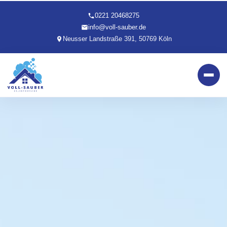
0221 20468275
info@voll-sauber.de
Neusser Landstraße 391, 50769 Köln