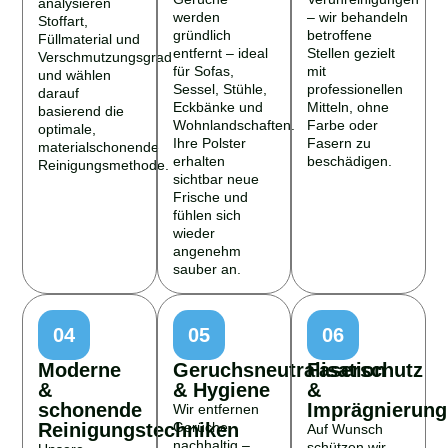
analysieren
werden
– wir behandeln
Stoffart,
gründlich
betroffene
Füllmaterial und
entfernt – ideal
Stellen gezielt
Verschmutzungsgrad
für Sofas,
mit
und wählen
Sessel, Stühle,
professionellen
darauf
Eckbänke und
Mitteln, ohne
basierend die
Wohnlandschaften.
Farbe oder
optimale,
Ihre Polster
Fasern zu
materialschonende
erhalten
beschädigen.
Reinigungsmethode.
sichtbar neue
Frische und
fühlen sich
wieder
angenehm
sauber an.
04
05
06
Moderne
Geruchsneutralisation
Faserschutz
&
& Hygiene
&
schonende
Imprägnierung
Wir entfernen
Reinigungstechniken
Gerüche
Auf Wunsch
nachhaltig –
schützen wir
Unsere