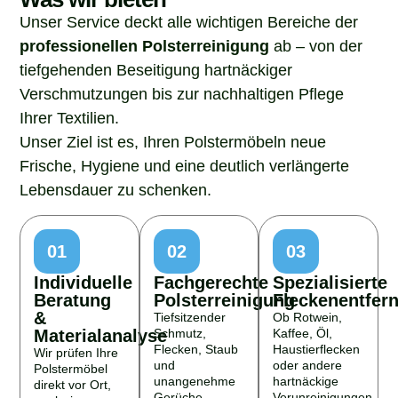
Unser Service deckt alle wichtigen Bereiche der
professionellen Polsterreinigung
ab – von der
tiefgehenden Beseitigung hartnäckiger
Verschmutzungen bis zur nachhaltigen Pflege
Ihrer Textilien.
Unser Ziel ist es, Ihren Polstermöbeln neue
Frische, Hygiene und eine deutlich verlängerte
Lebensdauer zu schenken.
01
02
03
Individuelle
Fachgerechte
Spezialisierte
Beratung
Polsterreinigung
Fleckenentfer
&
Tiefsitzender
Ob Rotwein,
Materialanalyse
Schmutz,
Kaffee, Öl,
Flecken, Staub
Haustierflecken
Wir prüfen Ihre
und
oder andere
Polstermöbel
unangenehme
hartnäckige
direkt vor Ort,
Gerüche
Verunreinigungen