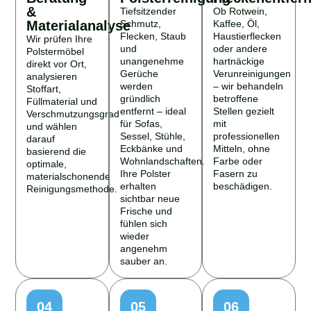
&
Tiefsitzender
Ob Rotwein,
Materialanalyse
Schmutz,
Kaffee, Öl,
Flecken, Staub
Haustierflecken
Wir prüfen Ihre
und
oder andere
Polstermöbel
unangenehme
hartnäckige
direkt vor Ort,
Gerüche
Verunreinigungen
analysieren
werden
– wir behandeln
Stoffart,
gründlich
betroffene
Füllmaterial und
entfernt – ideal
Stellen gezielt
Verschmutzungsgrad
für Sofas,
mit
und wählen
Sessel, Stühle,
professionellen
darauf
Eckbänke und
Mitteln, ohne
basierend die
Wohnlandschaften.
Farbe oder
optimale,
Ihre Polster
Fasern zu
materialschonende
erhalten
beschädigen.
Reinigungsmethode.
sichtbar neue
Frische und
fühlen sich
wieder
angenehm
sauber an.
04
05
06