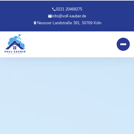
0221 20468275
info@voll-sauber.de
Neusser Landstraße 391, 50769 Köln