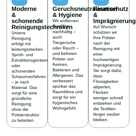
Moderne
Geruchsneutralisation
Faserschutz
&
& Hygiene
&
schonende
Imprägnierung
Wir entfernen
Reinigungstechniken
Gerüche
Auf Wunsch
nachhaltig –
schützen wir
Unsere
auch
Ihre Polster
Reinigung
Tiergerüche
nach der
erfolgt mit
oder Rauch –
Reinigung mit
leistungsstarken
und befreien
einer
Sprüh- und
Polster von
hochwertigen
Extraktionsgeräten
Keimen,
Imprägnierung.
oder
Bakterien und
Sie sorgt dafür,
schonenden
Allergenen. Das
dass
Schaumverfahren
verbessert
Flüssigkeiten
– je nach
spürbar das
abperlen,
Material. Das
Raumklima und
Flecken
sorgt für eine
sorgt für ein
weniger schnell
gründliche
hygienisches
entstehen und
Reinigung,
Wohngefühl.
die Textilien
ohne die
länger sauber
Polsterstruktur
bleiben.
zu belasten.