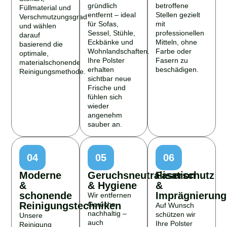
gründlich
betroffene
Füllmaterial und
entfernt – ideal
Stellen gezielt
Verschmutzungsgrad
für Sofas,
mit
und wählen
Sessel, Stühle,
professionellen
darauf
Eckbänke und
Mitteln, ohne
basierend die
Wohnlandschaften.
Farbe oder
optimale,
Ihre Polster
Fasern zu
materialschonende
erhalten
beschädigen.
Reinigungsmethode.
sichtbar neue
Frische und
fühlen sich
wieder
angenehm
sauber an.
04
05
06
Moderne
Geruchsneutralisation
Faserschutz
&
& Hygiene
&
schonende
Imprägnierung
Wir entfernen
Reinigungstechniken
Gerüche
Auf Wunsch
nachhaltig –
schützen wir
Unsere
auch
Ihre Polster
Reinigung