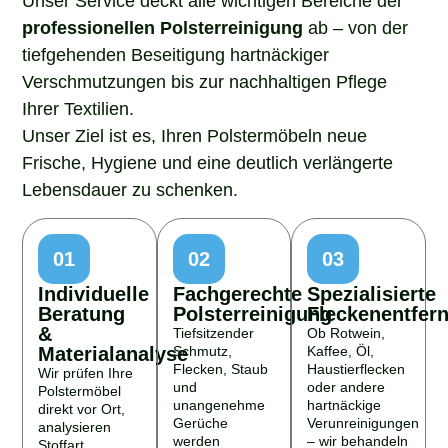
professionellen Polsterreinigung
ab – von der
tiefgehenden Beseitigung hartnäckiger
Verschmutzungen bis zur nachhaltigen Pflege
Ihrer Textilien.
Unser Ziel ist es, Ihren Polstermöbeln neue
Frische, Hygiene und eine deutlich verlängerte
Lebensdauer zu schenken.
01
02
03
Individuelle
Fachgerechte
Spezialisierte
Beratung
Polsterreinigung
Fleckenentfer
&
Tiefsitzender
Ob Rotwein,
Materialanalyse
Schmutz,
Kaffee, Öl,
Flecken, Staub
Haustierflecken
Wir prüfen Ihre
und
oder andere
Polstermöbel
unangenehme
hartnäckige
direkt vor Ort,
Gerüche
Verunreinigungen
analysieren
werden
– wir behandeln
Stoffart,