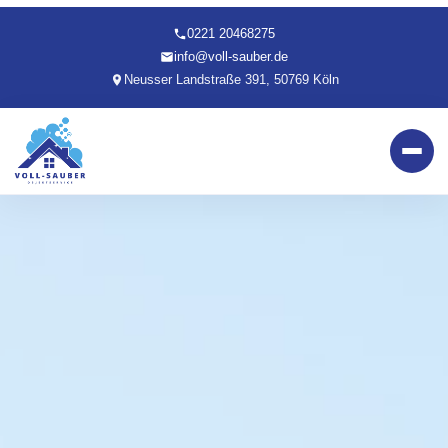
0221 20468275
info@voll-sauber.de
Neusser Landstraße 391, 50769 Köln