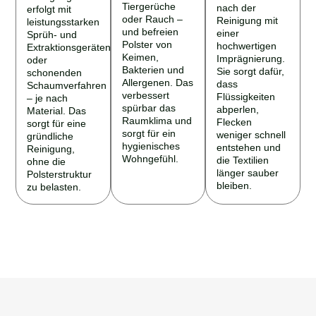
Tiergerüche
nach der
erfolgt mit
oder Rauch –
Reinigung mit
leistungsstarken
und befreien
einer
Sprüh- und
Polster von
hochwertigen
Extraktionsgeräten
Keimen,
Imprägnierung.
oder
Bakterien und
Sie sorgt dafür,
schonenden
Allergenen. Das
dass
Schaumverfahren
verbessert
Flüssigkeiten
– je nach
spürbar das
abperlen,
Material. Das
Raumklima und
Flecken
sorgt für eine
sorgt für ein
weniger schnell
gründliche
hygienisches
entstehen und
Reinigung,
Wohngefühl.
die Textilien
ohne die
länger sauber
Polsterstruktur
bleiben.
zu belasten.