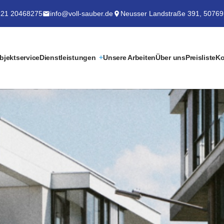
21 20468275
info@voll-sauber.de
Neusser Landstraße 391, 50769
bjektservice
Dienstleistungen
Unsere Arbeiten
Über uns
Preisliste
Ko