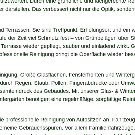
 aufzuwerten. Durch eine gründliche und fachgerechte R
arstellen. Das verbessert nicht nur die Optik, sondern i
nd Terrassen. Sie sind Treffpunkt, Erholungsort und ein
aufe der Zeit viel Schmutz fest – von Grünbelägen über 
 Terrasse wieder gepflegt, sauber und einladend wirkt. G
fessionelle Reinigung bringt die Oberfläche wieder bess
einigung. Große Glasflächen, Fensterfronten und Winterg
n durch Regen, Staub, Pollen, Fingerabdrücke oder Umwel
esamteindruck des Gebäudes. Mit unserer Glas- & Winter
ergärten benötigen eine regelmäßige, sorgfältige Reinig
 professionelle Reinigung von Autositzen an. Fahrzeugs
lgemeine Gebrauchsspuren. Vor allem Familienfahrzeuge,