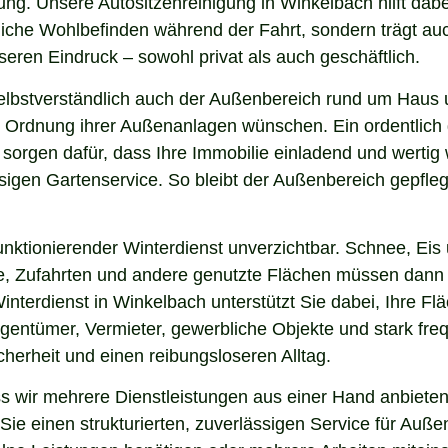
ng. Unsere Autositzenreinigung in Winkelbach hilft dabei
nliche Wohlbefinden während der Fahrt, sondern trägt a
eren Eindruck – sowohl privat als auch geschäftlich.
elbstverständlich auch der Außenbereich rund um Haus 
 und Ordnung ihrer Außenanlagen wünschen. Ein ordentlic
 sorgen dafür, dass Ihre Immobilie einladend und werti
sigen Gartenservice. So bleibt der Außenbereich gepfleg
nktionierender Winterdienst unverzichtbar. Schnee, Eis u
ge, Zufahrten und andere genutzte Flächen müssen dann
interdienst in Winkelbach unterstützt Sie dabei, Ihre F
igentümer, Vermieter, gewerbliche Objekte und stark freq
icherheit und einen reibungsloseren Alltag.
wir mehrere Dienstleistungen aus einer Hand anbieten.
ie einen strukturierten, zuverlässigen Service für Auße