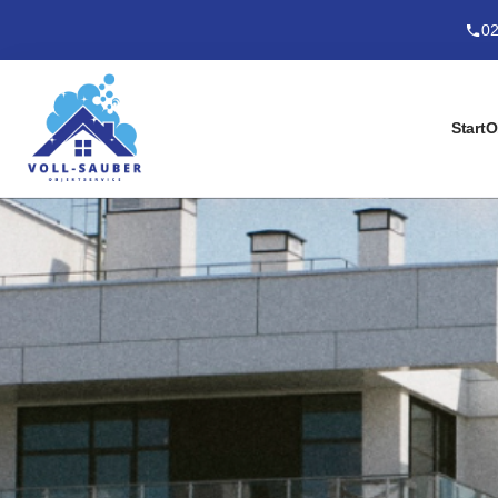
02
Start
O