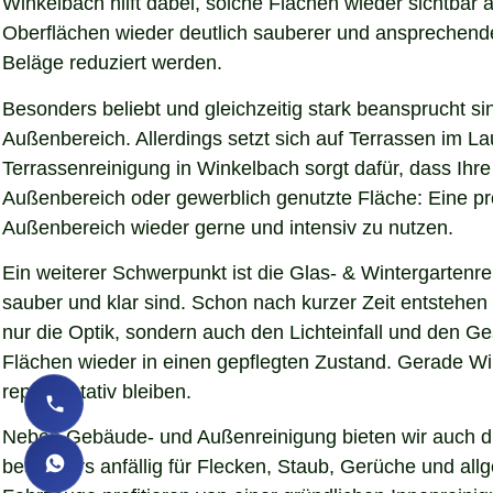
Winkelbach hilft dabei, solche Flächen wieder sichtbar
Oberflächen wieder deutlich sauberer und ansprechender d
Beläge reduziert werden.
Besonders beliebt und gleichzeitig stark beansprucht si
Außenbereich. Allerdings setzt sich auf Terrassen im L
Terrassenreinigung in Winkelbach sorgt dafür, dass Ihre
Außenbereich oder gewerblich genutzte Fläche: Eine pro
Außenbereich wieder gerne und intensiv zu nutzen.
Ein weiterer Schwerpunkt ist die Glas- & Wintergartenr
sauber und klar sind. Schon nach kurzer Zeit entstehe
nur die Optik, sondern auch den Lichteinfall und den G
Flächen wieder in einen gepflegten Zustand. Gerade Wint
repräsentativ bleiben.
Neben Gebäude- und Außenreinigung bieten wir auch die
besonders anfällig für Flecken, Staub, Gerüche und al