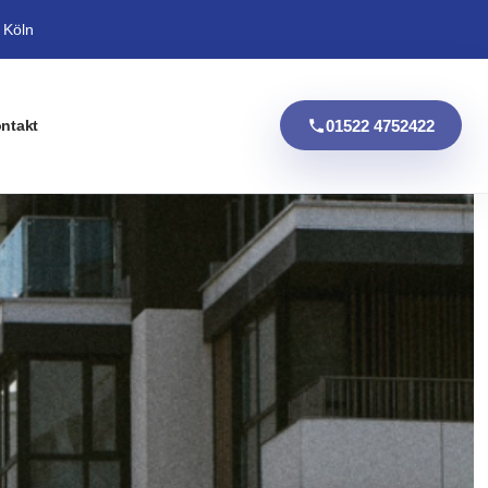
 Köln
01522 4752422
ntakt