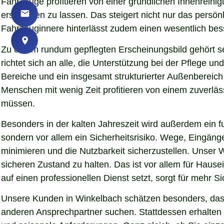
Fahrzeuge profitieren von einer gründlichen Innenreinigu
erscheinen zu lassen. Das steigert nicht nur das persö
Fahrzeuginnere hinterlässt zudem einen wesentlich bess
Zu einem rundum gepflegten Erscheinungsbild gehört s
richtet sich an alle, die Unterstützung bei der Pflege
Bereiche und ein insgesamt strukturierter Außenbereich
Menschen mit wenig Zeit profitieren von einem zuverläs
müssen.
Besonders in der kalten Jahreszeit wird außerdem ein fu
sondern vor allem ein Sicherheitsrisiko. Wege, Eingän
minimieren und die Nutzbarkeit sicherzustellen. Unser W
sicheren Zustand zu halten. Das ist vor allem für Hause
auf einen professionellen Dienst setzt, sorgt für mehr S
Unsere Kunden in Winkelbach schätzen besonders, dass 
anderen Ansprechpartner suchen. Stattdessen erhalten S