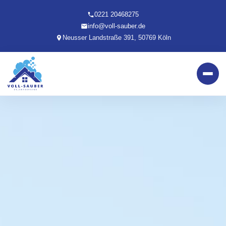
0221 20468275
info@voll-sauber.de
Neusser Landstraße 391, 50769 Köln