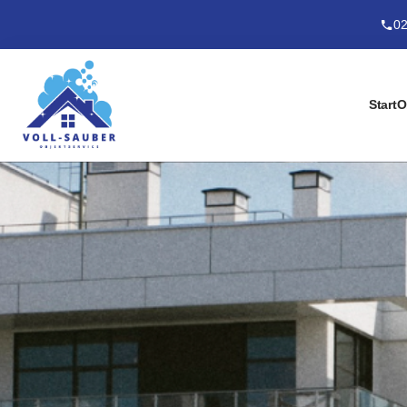
02
Start
O