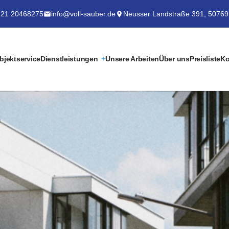
21 20468275
info@voll-sauber.de
Neusser Landstraße 391, 50769
bjektservice
Dienstleistungen
Unsere Arbeiten
Über uns
Preisliste
Ko