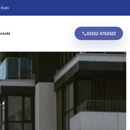
 Köln
01522 4752422
ntakt