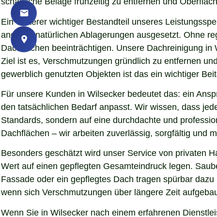
schädliche Beläge frühzeitig zu entfernen und Oberfläch
Ein weiterer wichtiger Bestandteil unseres Leistungssp
anderen natürlichen Ablagerungen ausgesetzt. Ohne re
Dachflächen beeinträchtigen. Unsere Dachreinigung in 
Ziel ist es, Verschmutzungen gründlich zu entfernen u
gewerblich genutzten Objekten ist das ein wichtiger Beit
Für unsere Kunden in Wilsecker bedeutet das: ein Anspr
den tatsächlichen Bedarf anpasst. Wir wissen, dass jede
Standards, sondern auf eine durchdachte und professio
Dachflächen – wir arbeiten zuverlässig, sorgfältig und
Besonders geschätzt wird unser Service von privaten H
Wert auf einen gepflegten Gesamteindruck legen. Sauber
Fassade oder ein gepflegtes Dach tragen spürbar dazu
wenn sich Verschmutzungen über längere Zeit aufgebaut
Wenn Sie in Wilsecker nach einem erfahrenen Dienstleis