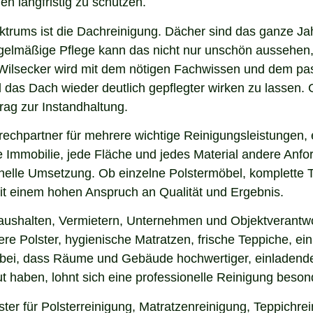
en langfristig zu schützen.
ektrums ist die Dachreinigung. Dächer sind das ganze Ja
gelmäßige Pflege kann das nicht nur unschön aussehen,
Wilsecker wird mit dem nötigen Fachwissen und dem pass
nd das Dach wieder deutlich gepflegter wirken zu lasse
rag zur Instandhaltung.
echpartner für mehrere wichtige Reinigungsleistungen, 
 Immobilie, jede Fläche und jedes Material andere Anfor
nelle Umsetzung. Ob einzelne Polstermöbel, komplette 
 mit einem hohen Anspruch an Qualität und Ergebnis.
aushalten, Vermietern, Unternehmen und Objektverantwo
e Polster, hygienische Matratzen, frische Teppiche, ein
 bei, dass Räume und Gebäude hochwertiger, einladende
 haben, lohnt sich eine professionelle Reinigung beson
ter für Polsterreinigung, Matratzenreinigung, Teppichr