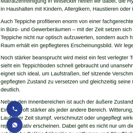
Matratzenreinigung in Wilsecker helfen wir dabei, die 
in Haushalten mit Kindern, Allergikern, Haustieren oder 
Auch Teppiche profitieren enorm von einer fachgerechte
in Büro- und Gewerberäumen – mit der Zeit setzen sich S
Teppiche nicht nur optisch aufzuwerten, sondern auch 
Raum erhält ein gepflegteres Erscheinungsbild. Wir le
Noch stärker beansprucht wird meist ein fest verlegter
sieht ein Teppichboden schnell gebraucht und unansehnl
eignet sich ideal, um Laufstraßen, tief sitzende Versc
gepflegten Zustand zu versetzen und gleichzeitig sein
deutlich.
Neben den Innenbereichen ist auch der äußere Zustand 
Eindruck oft stärker als jeder andere Bereich. Witteru
Laufe der Zeit stumpf, verschmutzt oder ungepflegt wirk
repräsentativ erscheinen. Dabei geht es nicht nur um d