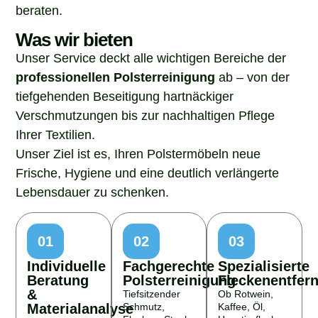
beraten.
Was wir bieten
Unser Service deckt alle wichtigen Bereiche der
professionellen Polsterreinigung
ab – von der
tiefgehenden Beseitigung hartnäckiger
Verschmutzungen bis zur nachhaltigen Pflege
Ihrer Textilien.
Unser Ziel ist es, Ihren Polstermöbeln neue
Frische, Hygiene und eine deutlich verlängerte
Lebensdauer zu schenken.
01
02
03
Individuelle
Fachgerechte
Spezialisierte
Beratung
Polsterreinigung
Fleckenentfer
&
Tiefsitzender
Ob Rotwein,
Materialanalyse
Schmutz,
Kaffee, Öl,
Flecken, Staub
Haustierflecken