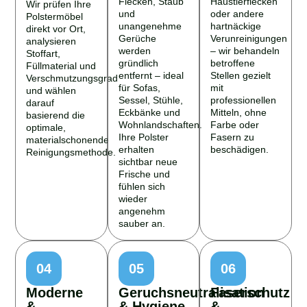
Wir prüfen Ihre
und
oder andere
Polstermöbel
unangenehme
hartnäckige
direkt vor Ort,
Gerüche
Verunreinigungen
analysieren
werden
– wir behandeln
Stoffart,
gründlich
betroffene
Füllmaterial und
entfernt – ideal
Stellen gezielt
Verschmutzungsgrad
für Sofas,
mit
und wählen
Sessel, Stühle,
professionellen
darauf
Eckbänke und
Mitteln, ohne
basierend die
Wohnlandschaften.
Farbe oder
optimale,
Ihre Polster
Fasern zu
materialschonende
erhalten
beschädigen.
Reinigungsmethode.
sichtbar neue
Frische und
fühlen sich
wieder
angenehm
sauber an.
04
05
06
Moderne
Geruchsneutralisation
Faserschutz
&
& Hygiene
&