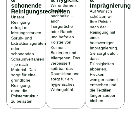
schonende
Imprägnierung
Wir entfernen
Reinigungstechniken
Gerüche
Auf Wunsch
nachhaltig –
schützen wir
Unsere
auch
Ihre Polster
Reinigung
Tiergerüche
nach der
erfolgt mit
oder Rauch –
Reinigung mit
leistungsstarken
und befreien
einer
Sprüh- und
Polster von
hochwertigen
Extraktionsgeräten
Keimen,
Imprägnierung.
oder
Bakterien und
Sie sorgt dafür,
schonenden
Allergenen. Das
dass
Schaumverfahren
verbessert
Flüssigkeiten
– je nach
spürbar das
abperlen,
Material. Das
Raumklima und
Flecken
sorgt für eine
sorgt für ein
weniger schnell
gründliche
hygienisches
entstehen und
Reinigung,
Wohngefühl.
die Textilien
ohne die
länger sauber
Polsterstruktur
bleiben.
zu belasten.