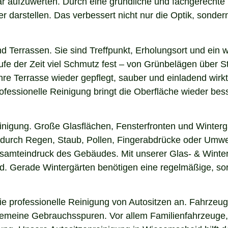
bar aufzuwerten. Durch eine gründliche und fachgerecht
arstellen. Das verbessert nicht nur die Optik, sondern i
nd Terrassen. Sie sind Treffpunkt, Erholungsort und ein
aufe der Zeit viel Schmutz fest – von Grünbelägen über 
re Terrasse wieder gepflegt, sauber und einladend wirkt.
fessionelle Reinigung bringt die Oberfläche wieder bess
einigung. Große Glasflächen, Fensterfronten und Winterg
n durch Regen, Staub, Pollen, Fingerabdrücke oder Umwel
Gesamteindruck des Gebäudes. Mit unserer Glas- & Winte
. Gerade Wintergärten benötigen eine regelmäßige, sorgf
 professionelle Reinigung von Autositzen an. Fahrzeugs
lgemeine Gebrauchsspuren. Vor allem Familienfahrzeuge,