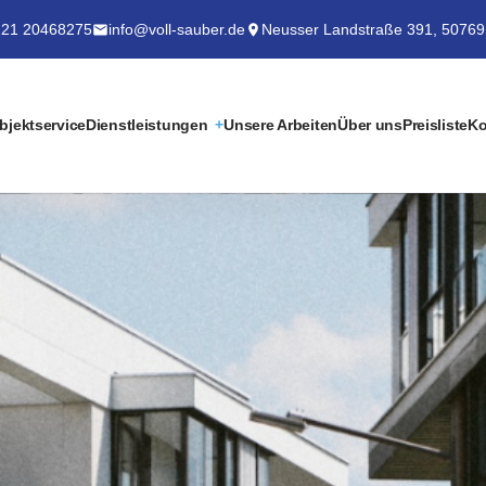
21 20468275
info@voll-sauber.de
Neusser Landstraße 391, 50769
bjektservice
Dienstleistungen
Unsere Arbeiten
Über uns
Preisliste
Ko