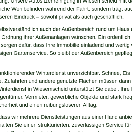
ung. Unsere Autositzenreinigung in Wiesemscheid hilft da
nliche Wohlbefinden während der Fahrt, sondern trägt a
eren Eindruck – sowohl privat als auch geschäftlich.
elbstverständlich auch der Außenbereich rund um Haus
 und Ordnung ihrer Außenanlagen wünschen. Ein ordentlic
 sorgen dafür, dass Ihre Immobilie einladend und werti
sigen Gartenservice. So bleibt der Außenbereich gepfleg
nktionierender Winterdienst unverzichtbar. Schnee, Eis u
ge, Zufahrten und andere genutzte Flächen müssen dann
Winterdienst in Wiesemscheid unterstützt Sie dabei, Ihr
igentümer, Vermieter, gewerbliche Objekte und stark freq
icherheit und einen reibungsloseren Alltag.
ss wir mehrere Dienstleistungen aus einer Hand anbiet
lten Sie einen strukturierten, zuverlässigen Service fü