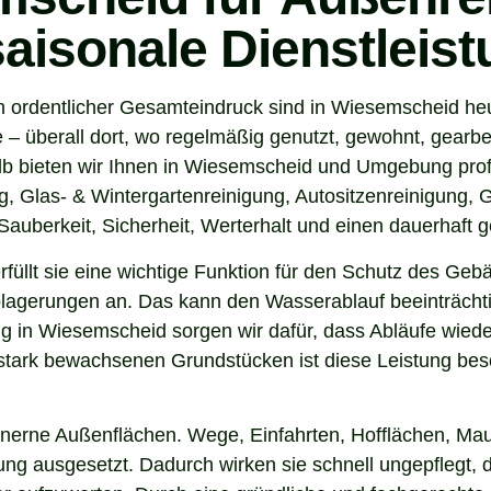
saisonale Dienstleis
n ordentlicher Gesamteindruck sind in Wiesemscheid heu
 überall dort, wo regelmäßig genutzt, gewohnt, gearbei
b bieten wir Ihnen in Wiesemscheid und Umgebung profe
, Glas- & Wintergartenreinigung, Autositzenreinigung, G
auberkeit, Sicherheit, Werterhalt und einen dauerhaft g
 erfüllt sie eine wichtige Funktion für den Schutz des G
agerungen an. Das kann den Wasserablauf beeinträchti
g in Wiesemscheid sorgen wir dafür, dass Abläufe wieder
tark bewachsenen Grundstücken ist diese Leistung beso
inerne Außenflächen. Wege, Einfahrten, Hofflächen, Mau
g ausgesetzt. Dadurch wirken sie schnell ungepflegt, d