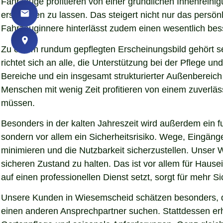
Fahrzeuge profitieren von einer gründlichen Innenreinig
erscheinen zu lassen. Das steigert nicht nur das persö
Fahrzeuginnere hinterlässt zudem einen wesentlich bess
Zu einem rundum gepflegten Erscheinungsbild gehört s
richtet sich an alle, die Unterstützung bei der Pflege
Bereiche und ein insgesamt strukturierter Außenbereich
Menschen mit wenig Zeit profitieren von einem zuverläs
müssen.
Besonders in der kalten Jahreszeit wird außerdem ein fu
sondern vor allem ein Sicherheitsrisiko. Wege, Eingän
minimieren und die Nutzbarkeit sicherzustellen. Unser 
sicheren Zustand zu halten. Das ist vor allem für Hause
auf einen professionellen Dienst setzt, sorgt für mehr S
Unsere Kunden in Wiesemscheid schätzen besonders, da
einen anderen Ansprechpartner suchen. Stattdessen erha