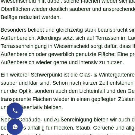
Wiesemscheid hilft dabei, solche Flächen wieder sicht
Oberflächen wieder deutlich sauberer und ansprechender d
Beläge reduziert werden.
Besonders beliebt und gleichzeitig stark beansprucht si
Außenbereich. Allerdings setzt sich auf Terrassen im L
Terrassenreinigung in Wiesemscheid sorgt dafür, dass Ih
Außenbereich oder gewerblich genutzte Fläche: Eine pro
Außenbereich wieder gerne und intensiv zu nutzen.
Ein weiterer Schwerpunkt ist die Glas- & Wintergartenr
sauber und klar sind. Schon nach kurzer Zeit entstehe
nur die Optik, sondern auch den Lichteinfall und den 
transparente Flächen wieder in einen gepflegten Zustand
und repräsentativ bleiben.
Neben Gebäude- und Außenreinigung bieten wir auch die
besonders anfällig für Flecken, Staub, Gerüche und al