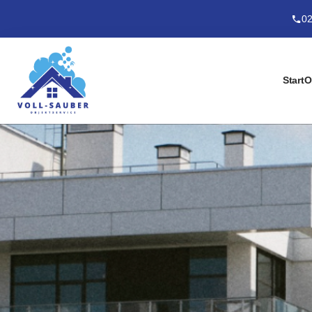
02
Start
O