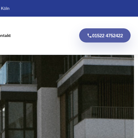
 Köln
01522 4752422
ntakt