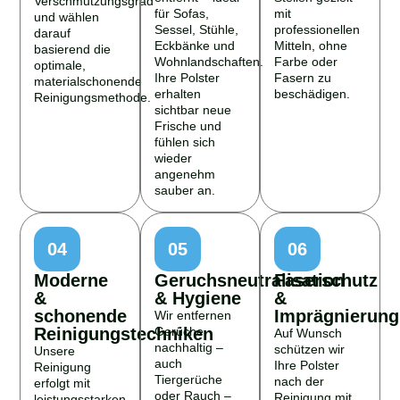
Verschmutzungsgrad
für Sofas,
mit
und wählen
Sessel, Stühle,
professionellen
darauf
Eckbänke und
Mitteln, ohne
basierend die
Wohnlandschaften.
Farbe oder
optimale,
Ihre Polster
Fasern zu
materialschonende
erhalten
beschädigen.
Reinigungsmethode.
sichtbar neue
Frische und
fühlen sich
wieder
angenehm
sauber an.
04
05
06
Moderne
Geruchsneutralisation
Faserschutz
&
& Hygiene
&
schonende
Imprägnierung
Wir entfernen
Reinigungstechniken
Gerüche
Auf Wunsch
nachhaltig –
schützen wir
Unsere
auch
Ihre Polster
Reinigung
Tiergerüche
nach der
erfolgt mit
oder Rauch –
Reinigung mit
leistungsstarken