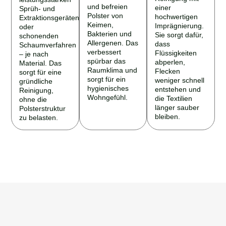
und befreien
einer
Sprüh- und
Polster von
hochwertigen
Extraktionsgeräten
Keimen,
Imprägnierung.
oder
Bakterien und
Sie sorgt dafür,
schonenden
Allergenen. Das
dass
Schaumverfahren
verbessert
Flüssigkeiten
– je nach
spürbar das
abperlen,
Material. Das
Raumklima und
Flecken
sorgt für eine
sorgt für ein
weniger schnell
gründliche
hygienisches
entstehen und
Reinigung,
Wohngefühl.
die Textilien
ohne die
länger sauber
Polsterstruktur
bleiben.
zu belasten.