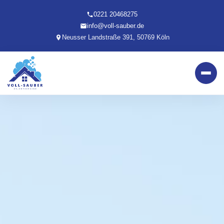
0221 20468275
info@voll-sauber.de
Neusser Landstraße 391, 50769 Köln