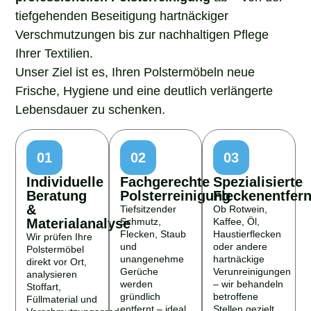
tiefgehenden Beseitigung hartnäckiger
Verschmutzungen bis zur nachhaltigen Pflege
Ihrer Textilien.
Unser Ziel ist es, Ihren Polstermöbeln neue
Frische, Hygiene und eine deutlich verlängerte
Lebensdauer zu schenken.
01
02
03
Individuelle
Fachgerechte
Spezialisierte
Beratung
Polsterreinigung
Fleckenentfer
&
Tiefsitzender
Ob Rotwein,
Materialanalyse
Schmutz,
Kaffee, Öl,
Flecken, Staub
Haustierflecken
Wir prüfen Ihre
und
oder andere
Polstermöbel
unangenehme
hartnäckige
direkt vor Ort,
Gerüche
Verunreinigungen
analysieren
werden
– wir behandeln
Stoffart,
gründlich
betroffene
Füllmaterial und
entfernt – ideal
Stellen gezielt