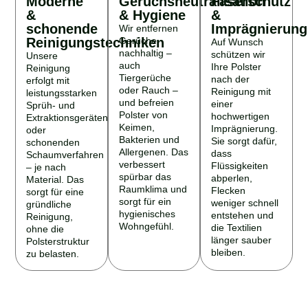
&
& Hygiene
&
schonende
Imprägnierung
Wir entfernen
Reinigungstechniken
Gerüche
Auf Wunsch
nachhaltig –
schützen wir
Unsere
auch
Ihre Polster
Reinigung
Tiergerüche
nach der
erfolgt mit
oder Rauch –
Reinigung mit
leistungsstarken
und befreien
einer
Sprüh- und
Polster von
hochwertigen
Extraktionsgeräten
Keimen,
Imprägnierung.
oder
Bakterien und
Sie sorgt dafür,
schonenden
Allergenen. Das
dass
Schaumverfahren
verbessert
Flüssigkeiten
– je nach
spürbar das
abperlen,
Material. Das
Raumklima und
Flecken
sorgt für eine
sorgt für ein
weniger schnell
gründliche
hygienisches
entstehen und
Reinigung,
Wohngefühl.
die Textilien
ohne die
länger sauber
Polsterstruktur
bleiben.
zu belasten.