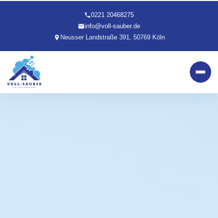
0221 20468275
info@voll-sauber.de
Neusser Landstraße 391, 50769 Köln