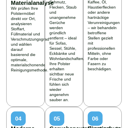
Materialanalyse
Schmutz,
Kaffee, Öl,
Flecken, Staub
Haustierflecken
Wir prüfen Ihre
und
oder andere
Polstermöbel
unangenehme
hartnäckige
direkt vor Ort,
Gerüche
Verunreinigungen
analysieren
werden
– wir behandeln
Stoffart,
gründlich
betroffene
Füllmaterial und
entfernt – ideal
Stellen gezielt
Verschmutzungsgrad
für Sofas,
mit
und wählen
Sessel, Stühle,
professionellen
darauf
Eckbänke und
Mitteln, ohne
basierend die
Wohnlandschaften.
Farbe oder
optimale,
Ihre Polster
Fasern zu
materialschonende
erhalten
beschädigen.
Reinigungsmethode.
sichtbar neue
Frische und
fühlen sich
wieder
angenehm
sauber an.
04
05
06
Moderne
Geruchsneutralisation
Faserschutz