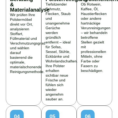
&
Tiefsitzender
Ob Rotwein,
Materialanalyse
Schmutz,
Kaffee, Öl,
Flecken, Staub
Haustierflecken
Wir prüfen Ihre
und
oder andere
Polstermöbel
unangenehme
hartnäckige
direkt vor Ort,
Gerüche
Verunreinigungen
analysieren
werden
– wir behandeln
Stoffart,
gründlich
betroffene
Füllmaterial und
entfernt – ideal
Stellen gezielt
Verschmutzungsgrad
für Sofas,
mit
und wählen
Sessel, Stühle,
professionellen
darauf
Eckbänke und
Mitteln, ohne
basierend die
Wohnlandschaften.
Farbe oder
optimale,
Ihre Polster
Fasern zu
materialschonende
erhalten
beschädigen.
Reinigungsmethode.
sichtbar neue
Frische und
fühlen sich
wieder
angenehm
sauber an.
04
05
06