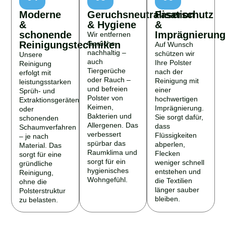
Moderne
Geruchsneutralisation
Faserschutz
&
& Hygiene
&
schonende
Imprägnierung
Wir entfernen
Reinigungstechniken
Gerüche
Auf Wunsch
nachhaltig –
schützen wir
Unsere
auch
Ihre Polster
Reinigung
Tiergerüche
nach der
erfolgt mit
oder Rauch –
Reinigung mit
leistungsstarken
und befreien
einer
Sprüh- und
Polster von
hochwertigen
Extraktionsgeräten
Keimen,
Imprägnierung.
oder
Bakterien und
Sie sorgt dafür,
schonenden
Allergenen. Das
dass
Schaumverfahren
verbessert
Flüssigkeiten
– je nach
spürbar das
abperlen,
Material. Das
Raumklima und
Flecken
sorgt für eine
sorgt für ein
weniger schnell
gründliche
hygienisches
entstehen und
Reinigung,
Wohngefühl.
die Textilien
ohne die
länger sauber
Polsterstruktur
bleiben.
zu belasten.