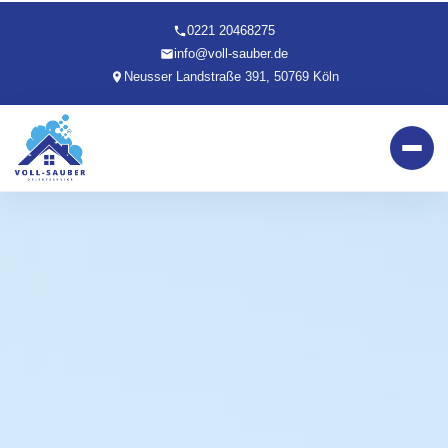
0221 20468275
info@voll-sauber.de
Neusser Landstraße 391, 50769 Köln