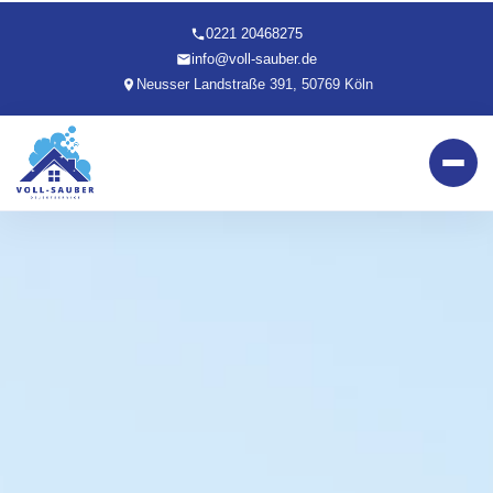
0221 20468275
info@voll-sauber.de
Neusser Landstraße 391, 50769 Köln