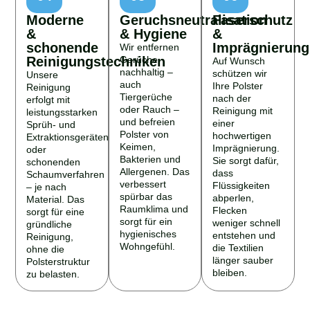
Moderne
Geruchsneutralisation
Faserschutz
&
& Hygiene
&
schonende
Imprägnierung
Wir entfernen
Reinigungstechniken
Gerüche
Auf Wunsch
nachhaltig –
schützen wir
Unsere
auch
Ihre Polster
Reinigung
Tiergerüche
nach der
erfolgt mit
oder Rauch –
Reinigung mit
leistungsstarken
und befreien
einer
Sprüh- und
Polster von
hochwertigen
Extraktionsgeräten
Keimen,
Imprägnierung.
oder
Bakterien und
Sie sorgt dafür,
schonenden
Allergenen. Das
dass
Schaumverfahren
verbessert
Flüssigkeiten
– je nach
spürbar das
abperlen,
Material. Das
Raumklima und
Flecken
sorgt für eine
sorgt für ein
weniger schnell
gründliche
hygienisches
entstehen und
Reinigung,
Wohngefühl.
die Textilien
ohne die
länger sauber
Polsterstruktur
bleiben.
zu belasten.