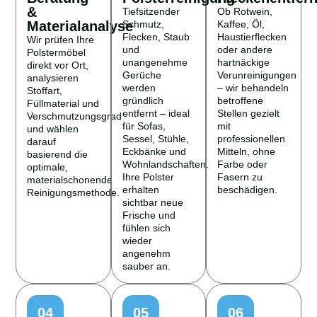
&
Tiefsitzender
Ob Rotwein,
Materialanalyse
Schmutz,
Kaffee, Öl,
Flecken, Staub
Haustierflecken
Wir prüfen Ihre
und
oder andere
Polstermöbel
unangenehme
hartnäckige
direkt vor Ort,
Gerüche
Verunreinigungen
analysieren
werden
– wir behandeln
Stoffart,
gründlich
betroffene
Füllmaterial und
entfernt – ideal
Stellen gezielt
Verschmutzungsgrad
für Sofas,
mit
und wählen
Sessel, Stühle,
professionellen
darauf
Eckbänke und
Mitteln, ohne
basierend die
Wohnlandschaften.
Farbe oder
optimale,
Ihre Polster
Fasern zu
materialschonende
erhalten
beschädigen.
Reinigungsmethode.
sichtbar neue
Frische und
fühlen sich
wieder
angenehm
sauber an.
04
05
06