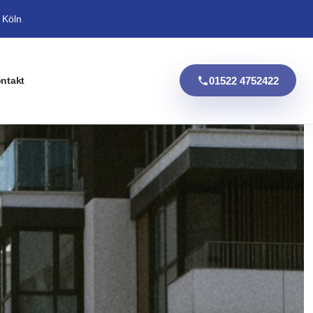
 Köln
01522 4752422
ntakt