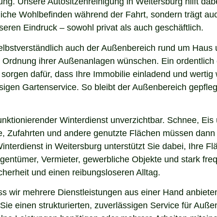
ng. Unsere Autositzenreinigung in Weitersburg hilft dabe
nliche Wohlbefinden während der Fahrt, sondern trägt a
eren Eindruck – sowohl privat als auch geschäftlich.
elbstverständlich auch der Außenbereich rund um Haus 
 und Ordnung ihrer Außenanlagen wünschen. Ein ordentlic
 sorgen dafür, dass Ihre Immobilie einladend und werti
sigen Gartenservice. So bleibt der Außenbereich gepfleg
nktionierender Winterdienst unverzichtbar. Schnee, Eis u
ge, Zufahrten und andere genutzte Flächen müssen dann
interdienst in Weitersburg unterstützt Sie dabei, Ihre 
igentümer, Vermieter, gewerbliche Objekte und stark freq
icherheit und einen reibungsloseren Alltag.
 wir mehrere Dienstleistungen aus einer Hand anbieten
ie einen strukturierten, zuverlässigen Service für Auße