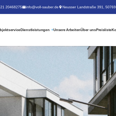
21 20468275
info@voll-sauber.de
Neusser Landstraße 391, 50769
bjektservice
Dienstleistungen
Unsere Arbeiten
Über uns
Preisliste
Ko