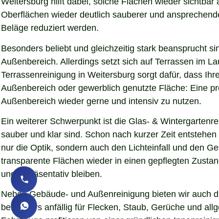
Weitersburg hilft dabei, solche Flächen wieder sichtba
Oberflächen wieder deutlich sauberer und ansprechender d
Beläge reduziert werden.
Besonders beliebt und gleichzeitig stark beansprucht si
Außenbereich. Allerdings setzt sich auf Terrassen im L
Terrassenreinigung in Weitersburg sorgt dafür, dass Ihr
Außenbereich oder gewerblich genutzte Fläche: Eine pro
Außenbereich wieder gerne und intensiv zu nutzen.
Ein weiterer Schwerpunkt ist die Glas- & Wintergartenr
sauber und klar sind. Schon nach kurzer Zeit entstehe
nur die Optik, sondern auch den Lichteinfall und den G
transparente Flächen wieder in einen gepflegten Zustand
und repräsentativ bleiben.
Neben Gebäude- und Außenreinigung bieten wir auch die
besonders anfällig für Flecken, Staub, Gerüche und al