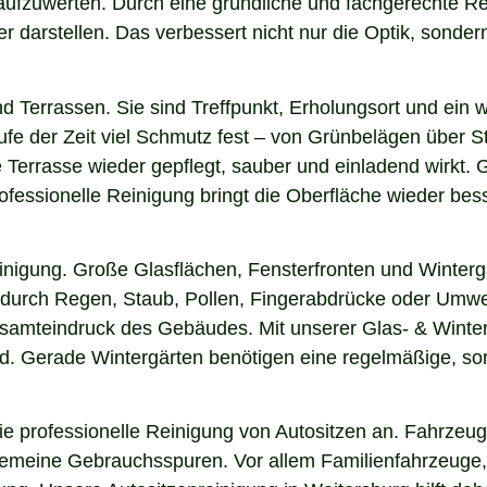
r aufzuwerten. Durch eine gründliche und fachgerechte 
arstellen. Das verbessert nicht nur die Optik, sondern i
nd Terrassen. Sie sind Treffpunkt, Erholungsort und ein
aufe der Zeit viel Schmutz fest – von Grünbelägen über 
e Terrasse wieder gepflegt, sauber und einladend wirkt. G
fessionelle Reinigung bringt die Oberfläche wieder bess
einigung. Große Glasflächen, Fensterfronten und Winterg
n durch Regen, Staub, Pollen, Fingerabdrücke oder Umwel
esamteindruck des Gebäudes. Mit unserer Glas- & Winter
. Gerade Wintergärten benötigen eine regelmäßige, sorgf
 professionelle Reinigung von Autositzen an. Fahrzeugs
lgemeine Gebrauchsspuren. Vor allem Familienfahrzeuge,