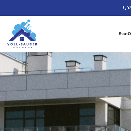
02
Start
O