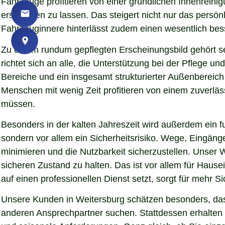
Fahrzeuge profitieren von einer gründlichen Innenreinigu
erscheinen zu lassen. Das steigert nicht nur das persö
Fahrzeuginnere hinterlässt zudem einen wesentlich bess
Zu einem rundum gepflegten Erscheinungsbild gehört s
richtet sich an alle, die Unterstützung bei der Pflege
Bereiche und ein insgesamt strukturierter Außenbereich
Menschen mit wenig Zeit profitieren von einem zuverläs
müssen.
Besonders in der kalten Jahreszeit wird außerdem ein fu
sondern vor allem ein Sicherheitsrisiko. Wege, Eingän
minimieren und die Nutzbarkeit sicherzustellen. Unser W
sicheren Zustand zu halten. Das ist vor allem für Hause
auf einen professionellen Dienst setzt, sorgt für mehr S
Unsere Kunden in Weitersburg schätzen besonders, dass
anderen Ansprechpartner suchen. Stattdessen erhalten S