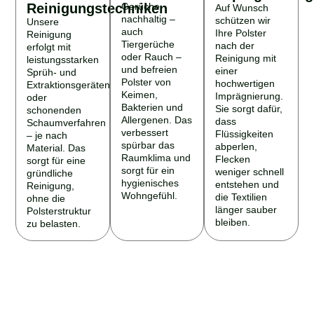
Reinigungstechniken
Gerüche
Auf Wunsch
nachhaltig –
schützen wir
Unsere
auch
Ihre Polster
Reinigung
Tiergerüche
nach der
erfolgt mit
oder Rauch –
Reinigung mit
leistungsstarken
und befreien
einer
Sprüh- und
Polster von
hochwertigen
Extraktionsgeräten
Keimen,
Imprägnierung.
oder
Bakterien und
Sie sorgt dafür,
schonenden
Allergenen. Das
dass
Schaumverfahren
verbessert
Flüssigkeiten
– je nach
spürbar das
abperlen,
Material. Das
Raumklima und
Flecken
sorgt für eine
sorgt für ein
weniger schnell
gründliche
hygienisches
entstehen und
Reinigung,
Wohngefühl.
die Textilien
ohne die
länger sauber
Polsterstruktur
bleiben.
zu belasten.