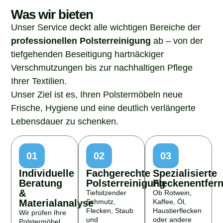
Was wir bieten
Unser Service deckt alle wichtigen Bereiche der
professionellen Polsterreinigung
ab – von der
tiefgehenden Beseitigung hartnäckiger
Verschmutzungen bis zur nachhaltigen Pflege
Ihrer Textilien.
Unser Ziel ist es, Ihren Polstermöbeln neue
Frische, Hygiene und eine deutlich verlängerte
Lebensdauer zu schenken.
01
02
03
Individuelle
Fachgerechte
Spezialisierte
Beratung
Polsterreinigung
Fleckenentfer
&
Tiefsitzender
Ob Rotwein,
Materialanalyse
Schmutz,
Kaffee, Öl,
Flecken, Staub
Haustierflecken
Wir prüfen Ihre
und
oder andere
Polstermöbel