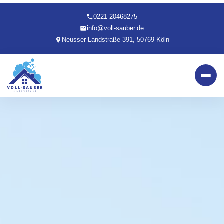
0221 20468275
info@voll-sauber.de
Neusser Landstraße 391, 50769 Köln