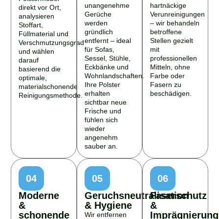
unangenehme
hartnäckige
direkt vor Ort,
Gerüche
Verunreinigungen
analysieren
werden
– wir behandeln
Stoffart,
gründlich
betroffene
Füllmaterial und
entfernt – ideal
Stellen gezielt
Verschmutzungsgrad
für Sofas,
mit
und wählen
Sessel, Stühle,
professionellen
darauf
Eckbänke und
Mitteln, ohne
basierend die
Wohnlandschaften.
Farbe oder
optimale,
Ihre Polster
Fasern zu
materialschonende
erhalten
beschädigen.
Reinigungsmethode.
sichtbar neue
Frische und
fühlen sich
wieder
angenehm
sauber an.
04
05
06
Moderne
Geruchsneutralisation
Faserschutz
&
& Hygiene
&
schonende
Imprägnierung
Wir entfernen