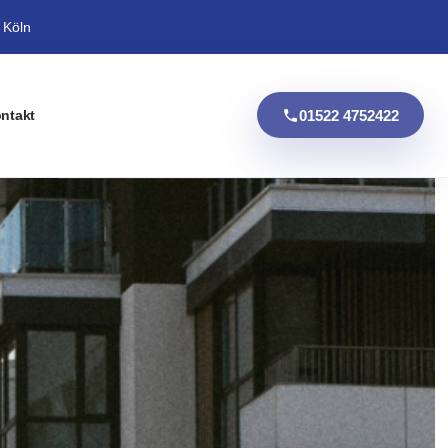
 Köln
01522 4752422
ntakt