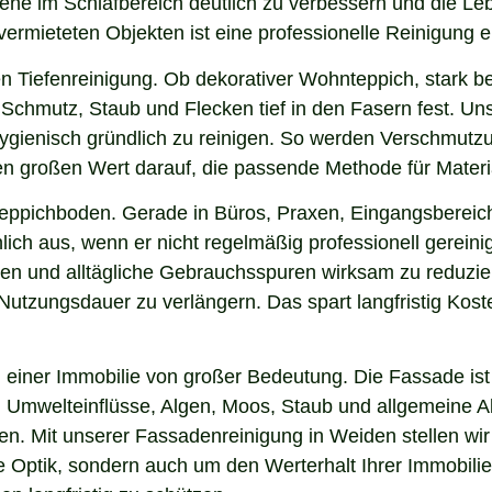
iene im Schlafbereich deutlich zu verbessern und die Le
 vermieteten Objekten ist eine professionelle Reinigung 
n Tiefenreinigung. Ob dekorativer Wohnteppich, stark b
Schmutz, Staub und Flecken tief in den Fasern fest. Uns
hygienisch gründlich zu reinigen. So werden Verschmutzu
gen großen Wert darauf, die passende Methode für Mater
 Teppichboden. Gerade in Büros, Praxen, Eingangsbereic
ich aus, wenn er nicht regelmäßig professionell gerein
gen und alltägliche Gebrauchsspuren wirksam zu reduzier
e Nutzungsdauer zu verlängern. Das spart langfristig Ko
einer Immobilie von großer Bedeutung. Die Fassade ist 
ng, Umwelteinflüsse, Algen, Moos, Staub und allgemeine
ken. Mit unserer Fassadenreinigung in Weiden stellen wi
ie Optik, sondern auch um den Werterhalt Ihrer Immobil