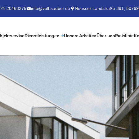
21 20468275
info@voll-sauber.de
Neusser Landstraße 391, 50769
bjektservice
Dienstleistungen
Unsere Arbeiten
Über uns
Preisliste
Ko