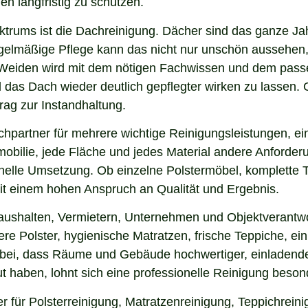
en langfristig zu schützen.
ektrums ist die Dachreinigung. Dächer sind das ganze Ja
gelmäßige Pflege kann das nicht nur unschön aussehen,
Weiden wird mit dem nötigen Fachwissen und dem passen
nd das Dach wieder deutlich gepflegter wirken zu lasse
rag zur Instandhaltung.
hpartner für mehrere wichtige Reinigungsleistungen, ei
obilie, jede Fläche und jedes Material andere Anforderun
nelle Umsetzung. Ob einzelne Polstermöbel, komplette 
 mit einem hohen Anspruch an Qualität und Ergebnis.
Haushalten, Vermietern, Unternehmen und Objektverantwo
e Polster, hygienische Matratzen, frische Teppiche, ein
 bei, dass Räume und Gebäude hochwertiger, einladende
 haben, lohnt sich eine professionelle Reinigung beson
r für Polsterreinigung, Matratzenreinigung, Teppichrei