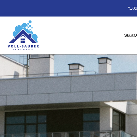
02
Start
O