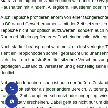
Matratzenreinigung in Weiden helfen wir dabei, die Hyg
Haushalten mit Kindern, Allergikern, Haustieren oder in
Auch Teppiche profitieren enorm von einer fachgerechte
in Büro- und Gewerberäumen – mit der Zeit setzen sich 
Teppiche nicht nur optisch aufzuwerten, sondern auch 
Raum erhält ein gepflegteres Erscheinungsbild. Wir le
Noch stärker beansprucht wird meist ein fest verlegter
sieht ein Teppichboden schnell gebraucht und unansehnl
sich ideal, um Laufstraßen, tief sitzende Verschmutzun
gepflegten Zustand zu versetzen und gleichzeitig sein
deutlich.
Neben den Innenbereichen ist auch der äußere Zustand 
Eindruck oft stärker als jeder andere Bereich. Witteru
Laufe der Zeit stumpf, verschmutzt oder ungepflegt wir
repräsentativ erscheinen. Dabei geht es nicht nur um d