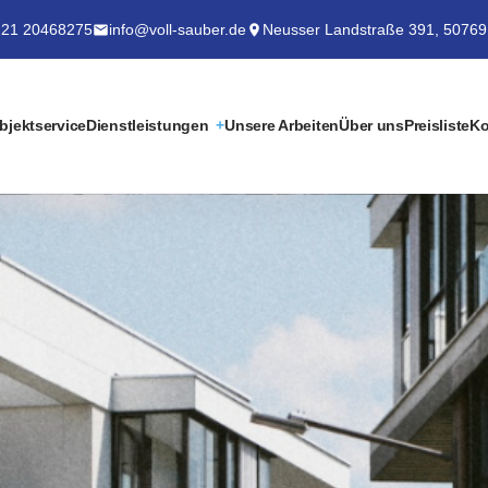
21 20468275
info@voll-sauber.de
Neusser Landstraße 391, 50769
bjektservice
Dienstleistungen
Unsere Arbeiten
Über uns
Preisliste
Ko