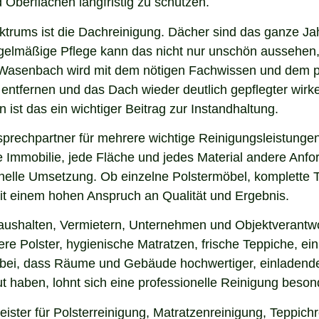
 Oberflächen langfristig zu schützen.
ektrums ist die Dachreinigung. Dächer sind das ganze Ja
gelmäßige Pflege kann das nicht nur unschön aussehen,
 Wasenbach wird mit dem nötigen Fachwissen und dem pa
u entfernen und das Dach wieder deutlich gepflegter wi
ist das ein wichtiger Beitrag zur Instandhaltung.
rechpartner für mehrere wichtige Reinigungsleistungen,
 Immobilie, jede Fläche und jedes Material andere Anfor
nelle Umsetzung. Ob einzelne Polstermöbel, komplette 
 mit einem hohen Anspruch an Qualität und Ergebnis.
Haushalten, Vermietern, Unternehmen und Objektverantw
e Polster, hygienische Matratzen, frische Teppiche, ein
 bei, dass Räume und Gebäude hochwertiger, einladende
 haben, lohnt sich eine professionelle Reinigung beson
ster für Polsterreinigung, Matratzenreinigung, Teppich