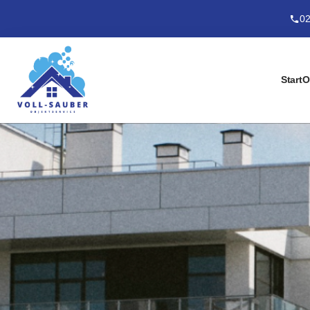
02
Start
O