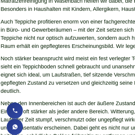
Matratzenreinigung in Wasenbach helfen wir dabei, die 
Besonders in Haushalten mit Kindern, Allergikern, Haust
Auch Teppiche profitieren enorm von einer fachgerechte
in Büro- und Gewerberäumen – mit der Zeit setzen sich 
Teppiche nicht nur optisch aufzuwerten, sondern auch 
Raum erhält ein gepflegteres Erscheinungsbild. Wir le
Noch stärker beansprucht wird meist ein fest verlegter
sieht ein Teppichboden schnell gebraucht und unansehn
eignet sich ideal, um Laufstraßen, tief sitzende Versc
gepflegten Zustand zu versetzen und gleichzeitig sein
deutlich.
Neben den Innenbereichen ist auch der äußere Zustand 
Eindruck oft stärker als jeder andere Bereich. Witteru
Laufe der Zeit stumpf, verschmutzt oder ungepflegt wir
und repräsentativ erscheinen. Dabei geht es nicht nur