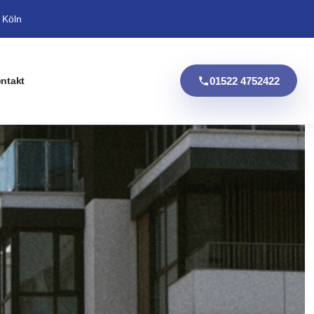
 Köln
01522 4752422
ntakt