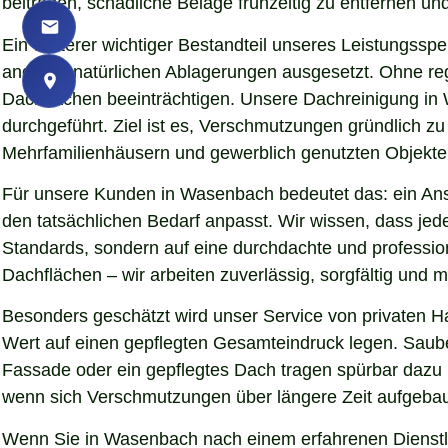
beitragen, schädliche Beläge frühzeitig zu entfernen und
Ein weiterer wichtiger Bestandteil unseres Leistungssp
anderen natürlichen Ablagerungen ausgesetzt. Ohne re
Dachflächen beeinträchtigen. Unsere Dachreinigung in
durchgeführt. Ziel ist es, Verschmutzungen gründlich z
Mehrfamilienhäusern und gewerblich genutzten Objekten 
Für unsere Kunden in Wasenbach bedeutet das: ein Ansp
den tatsächlichen Bedarf anpasst. Wir wissen, dass jede
Standards, sondern auf eine durchdachte und professio
Dachflächen – wir arbeiten zuverlässig, sorgfältig und
Besonders geschätzt wird unser Service von privaten 
Wert auf einen gepflegten Gesamteindruck legen. Sauber
Fassade oder ein gepflegtes Dach tragen spürbar dazu
wenn sich Verschmutzungen über längere Zeit aufgebaut
Wenn Sie in Wasenbach nach einem erfahrenen Dienstlei