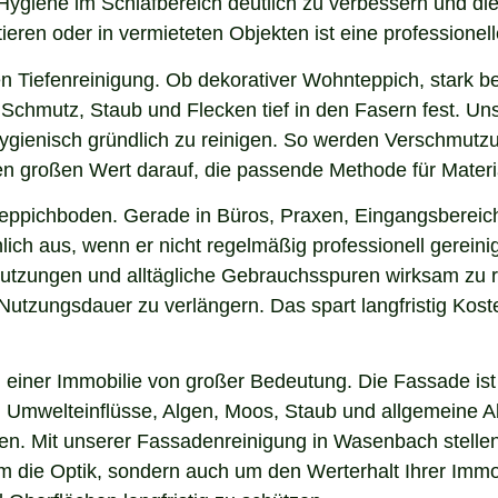
Hygiene im Schlafbereich deutlich zu verbessern und di
ieren oder in vermieteten Objekten ist eine professionel
n Tiefenreinigung. Ob dekorativer Wohnteppich, stark b
Schmutz, Staub und Flecken tief in den Fasern fest. Un
hygienisch gründlich zu reinigen. So werden Verschmutzu
gen großen Wert darauf, die passende Methode für Mater
 Teppichboden. Gerade in Büros, Praxen, Eingangsbereic
lich aus, wenn er nicht regelmäßig professionell gerei
hmutzungen und alltägliche Gebrauchsspuren wirksam zu r
e Nutzungsdauer zu verlängern. Das spart langfristig Ko
einer Immobilie von großer Bedeutung. Die Fassade ist 
ng, Umwelteinflüsse, Algen, Moos, Staub und allgemeine
ken. Mit unserer Fassadenreinigung in Wasenbach stellen
 um die Optik, sondern auch um den Werterhalt Ihrer Im