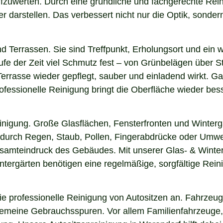
aufzuwerten. Durch eine gründliche und fachgerechte Re
arstellen. Das verbessert nicht nur die Optik, sondern i
nd Terrassen. Sie sind Treffpunkt, Erholungsort und ein
aufe der Zeit viel Schmutz fest – von Grünbelägen über 
Terrasse wieder gepflegt, sauber und einladend wirkt. Gan
fessionelle Reinigung bringt die Oberfläche wieder bess
einigung. Große Glasflächen, Fensterfronten und Winterg
n durch Regen, Staub, Pollen, Fingerabdrücke oder Umwel
esamteindruck des Gebäudes. Mit unserer Glas- & Winter
ergärten benötigen eine regelmäßige, sorgfältige Reinig
 professionelle Reinigung von Autositzen an. Fahrzeugs
lgemeine Gebrauchsspuren. Vor allem Familienfahrzeuge,