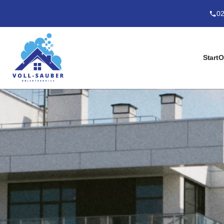
02
Start
O