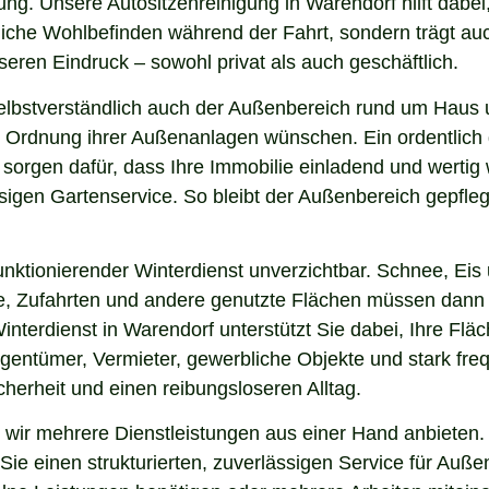
ng. Unsere Autositzenreinigung in Warendorf hilft dabei,
nliche Wohlbefinden während der Fahrt, sondern trägt a
eren Eindruck – sowohl privat als auch geschäftlich.
elbstverständlich auch der Außenbereich rund um Haus 
 und Ordnung ihrer Außenanlagen wünschen. Ein ordentlic
 sorgen dafür, dass Ihre Immobilie einladend und werti
sigen Gartenservice. So bleibt der Außenbereich gepfleg
nktionierender Winterdienst unverzichtbar. Schnee, Eis u
ge, Zufahrten und andere genutzte Flächen müssen dann
interdienst in Warendorf unterstützt Sie dabei, Ihre Fl
igentümer, Vermieter, gewerbliche Objekte und stark freq
icherheit und einen reibungsloseren Alltag.
ir mehrere Dienstleistungen aus einer Hand anbieten. 
ie einen strukturierten, zuverlässigen Service für Auße