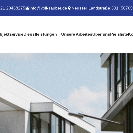
21 20468275
info@voll-sauber.de
Neusser Landstraße 391, 50769
bjektservice
Dienstleistungen
Unsere Arbeiten
Über uns
Preisliste
Ko