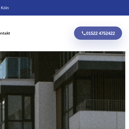
 Köln
01522 4752422
ntakt