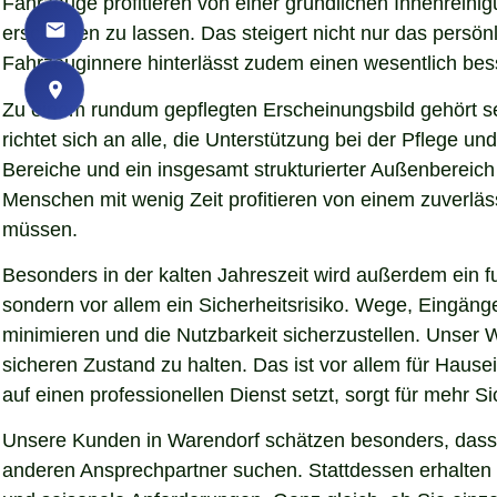
Fahrzeuge profitieren von einer gründlichen Innenreinigu
erscheinen zu lassen. Das steigert nicht nur das persö
Fahrzeuginnere hinterlässt zudem einen wesentlich bess
Zu einem rundum gepflegten Erscheinungsbild gehört s
richtet sich an alle, die Unterstützung bei der Pflege
Bereiche und ein insgesamt strukturierter Außenbereich
Menschen mit wenig Zeit profitieren von einem zuverläs
müssen.
Besonders in der kalten Jahreszeit wird außerdem ein fu
sondern vor allem ein Sicherheitsrisiko. Wege, Eingän
minimieren und die Nutzbarkeit sicherzustellen. Unser W
sicheren Zustand zu halten. Das ist vor allem für Hause
auf einen professionellen Dienst setzt, sorgt für mehr S
Unsere Kunden in Warendorf schätzen besonders, dass w
anderen Ansprechpartner suchen. Stattdessen erhalten S