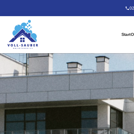
02
Start
O