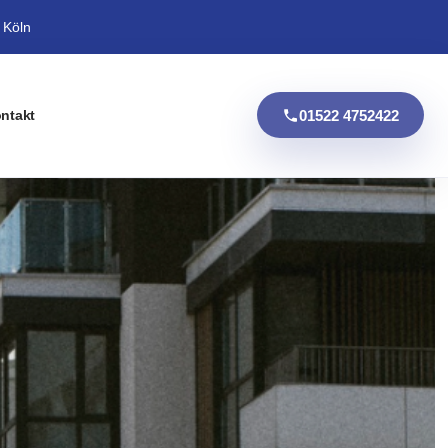
 Köln
01522 4752422
ntakt