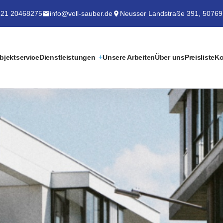
21 20468275
info@voll-sauber.de
Neusser Landstraße 391, 50769
bjektservice
Dienstleistungen
Unsere Arbeiten
Über uns
Preisliste
Ko