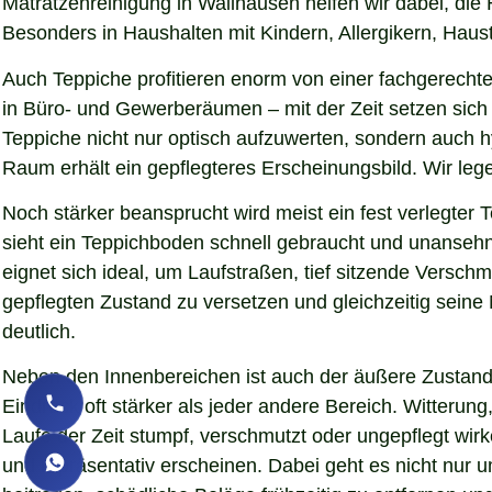
Matratzenreinigung in Wallhausen helfen wir dabei, die
Besonders in Haushalten mit Kindern, Allergikern, Haust
Auch Teppiche profitieren enorm von einer fachgerechte
in Büro- und Gewerberäumen – mit der Zeit setzen sich 
Teppiche nicht nur optisch aufzuwerten, sondern auch 
Raum erhält ein gepflegteres Erscheinungsbild. Wir le
Noch stärker beansprucht wird meist ein fest verlegter
sieht ein Teppichboden schnell gebraucht und unansehnl
eignet sich ideal, um Laufstraßen, tief sitzende Versc
gepflegten Zustand zu versetzen und gleichzeitig sein
deutlich.
Neben den Innenbereichen ist auch der äußere Zustand 
Eindruck oft stärker als jeder andere Bereich. Witteru
Laufe der Zeit stumpf, verschmutzt oder ungepflegt wir
und repräsentativ erscheinen. Dabei geht es nicht nur