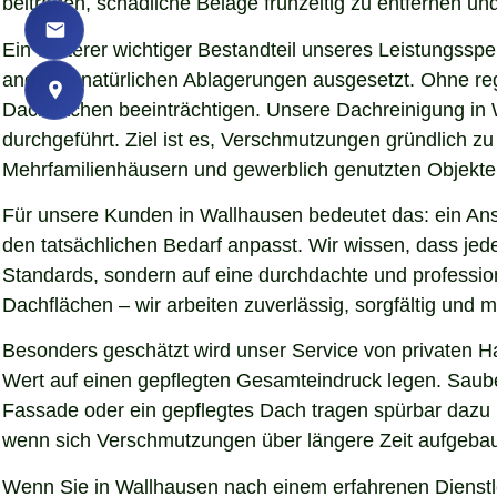
beitragen, schädliche Beläge frühzeitig zu entfernen und
Ein weiterer wichtiger Bestandteil unseres Leistungssp
anderen natürlichen Ablagerungen ausgesetzt. Ohne re
Dachflächen beeinträchtigen. Unsere Dachreinigung in
durchgeführt. Ziel ist es, Verschmutzungen gründlich z
Mehrfamilienhäusern und gewerblich genutzten Objekten 
Für unsere Kunden in Wallhausen bedeutet das: ein Ans
den tatsächlichen Bedarf anpasst. Wir wissen, dass jede
Standards, sondern auf eine durchdachte und professio
Dachflächen – wir arbeiten zuverlässig, sorgfältig und
Besonders geschätzt wird unser Service von privaten H
Wert auf einen gepflegten Gesamteindruck legen. Sauber
Fassade oder ein gepflegtes Dach tragen spürbar dazu
wenn sich Verschmutzungen über längere Zeit aufgebaut
Wenn Sie in Wallhausen nach einem erfahrenen Dienstle