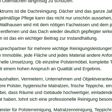
 Oberflächen langfristig zu schützen.
ektrums ist die Dachreinigung. Dächer sind das ganze Ja
gelmäßige Pflege kann das nicht nur unschön aussehen,
 Wallhausen wird mit dem nötigen Fachwissen und dem pa
u entfernen und das Dach wieder deutlich gepflegter wi
ist das ein wichtiger Beitrag zur Instandhaltung.
prechpartner für mehrere wichtige Reinigungsleistungen
 Immobilie, jede Fläche und jedes Material andere Anfor
nelle Umsetzung. Ob einzelne Polstermöbel, komplette 
 mit einem hohen Anspruch an Qualität und Ergebnis.
aushalten, Vermietern, Unternehmen und Objektverantwo
e Polster, hygienische Matratzen, frische Teppiche, ein
 bei, dass Räume und Gebäude hochwertiger, einladende
 haben, lohnt sich eine professionelle Reinigung beson
ister für Polsterreinigung, Matratzenreinigung, Teppic