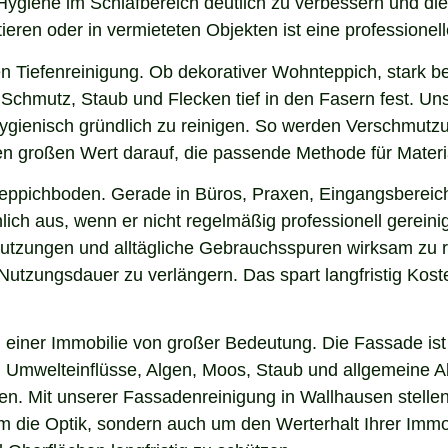
 Hygiene im Schlafbereich deutlich zu verbessern und di
ieren oder in vermieteten Objekten ist eine professionel
n Tiefenreinigung. Ob dekorativer Wohnteppich, stark b
Schmutz, Staub und Flecken tief in den Fasern fest. Uns
hygienisch gründlich zu reinigen. So werden Verschmutzu
gen großen Wert darauf, die passende Methode für Mater
 Teppichboden. Gerade in Büros, Praxen, Eingangsbereic
ich aus, wenn er nicht regelmäßig professionell gerein
hmutzungen und alltägliche Gebrauchsspuren wirksam zu r
e Nutzungsdauer zu verlängern. Das spart langfristig Ko
einer Immobilie von großer Bedeutung. Die Fassade ist 
ng, Umwelteinflüsse, Algen, Moos, Staub und allgemeine
ken. Mit unserer Fassadenreinigung in Wallhausen stellen
 um die Optik, sondern auch um den Werterhalt Ihrer Im