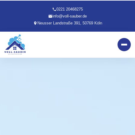
0221 20468275
info@voll-sauber.de
Neusser Landstraße 391, 50769 Köln