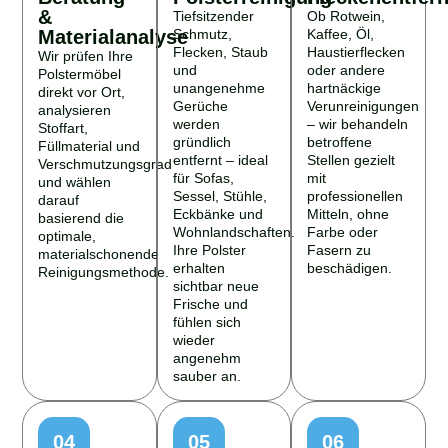
&
Tiefsitzender
Ob Rotwein,
Materialanalyse
Schmutz,
Kaffee, Öl,
Flecken, Staub
Haustierflecken
Wir prüfen Ihre
und
oder andere
Polstermöbel
unangenehme
hartnäckige
direkt vor Ort,
Gerüche
Verunreinigungen
analysieren
werden
– wir behandeln
Stoffart,
gründlich
betroffene
Füllmaterial und
entfernt – ideal
Stellen gezielt
Verschmutzungsgrad
für Sofas,
mit
und wählen
Sessel, Stühle,
professionellen
darauf
Eckbänke und
Mitteln, ohne
basierend die
Wohnlandschaften.
Farbe oder
optimale,
Ihre Polster
Fasern zu
materialschonende
erhalten
beschädigen.
Reinigungsmethode.
sichtbar neue
Frische und
fühlen sich
wieder
angenehm
sauber an.
04
05
06