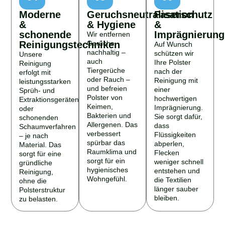
Moderne
Geruchsneutralisation
Faserschutz
&
& Hygiene
&
schonende
Imprägnierung
Wir entfernen
Reinigungstechniken
Gerüche
Auf Wunsch
nachhaltig –
schützen wir
Unsere
auch
Ihre Polster
Reinigung
Tiergerüche
nach der
erfolgt mit
oder Rauch –
Reinigung mit
leistungsstarken
und befreien
einer
Sprüh- und
Polster von
hochwertigen
Extraktionsgeräten
Keimen,
Imprägnierung.
oder
Bakterien und
Sie sorgt dafür,
schonenden
Allergenen. Das
dass
Schaumverfahren
verbessert
Flüssigkeiten
– je nach
spürbar das
abperlen,
Material. Das
Raumklima und
Flecken
sorgt für eine
sorgt für ein
weniger schnell
gründliche
hygienisches
entstehen und
Reinigung,
Wohngefühl.
die Textilien
ohne die
länger sauber
Polsterstruktur
bleiben.
zu belasten.