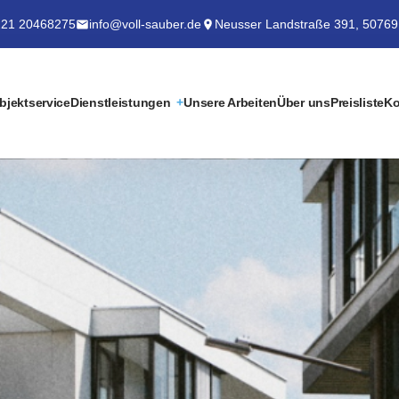
21 20468275
info@voll-sauber.de
Neusser Landstraße 391, 50769
bjektservice
Dienstleistungen
Unsere Arbeiten
Über uns
Preisliste
Ko