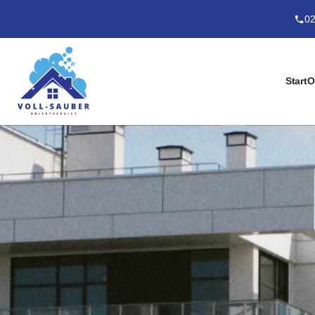
02
Start
O