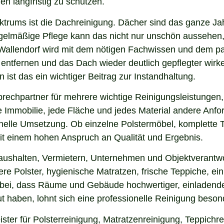
en langfristig zu schützen.
ektrums ist die Dachreinigung. Dächer sind das ganze Ja
gelmäßige Pflege kann das nicht nur unschön aussehen,
Wallendorf wird mit dem nötigen Fachwissen und dem pa
u entfernen und das Dach wieder deutlich gepflegter wi
ist das ein wichtiger Beitrag zur Instandhaltung.
rechpartner für mehrere wichtige Reinigungsleistungen,
 Immobilie, jede Fläche und jedes Material andere Anfor
nelle Umsetzung. Ob einzelne Polstermöbel, komplette 
 mit einem hohen Anspruch an Qualität und Ergebnis.
aushalten, Vermietern, Unternehmen und Objektverantwo
e Polster, hygienische Matratzen, frische Teppiche, ein
 bei, dass Räume und Gebäude hochwertiger, einladende
 haben, lohnt sich eine professionelle Reinigung beson
ster für Polsterreinigung, Matratzenreinigung, Teppich