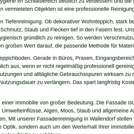
 Hygiene im Schlafbereich deutlich zu verbessern und di
in vermieteten Objekten ist eine professionelle Reinigun
n Tiefenreinigung. Ob dekorativer Wohnteppich, stark b
chmutz, Staub und Flecken tief in den Fasern fest. Unse
hygienisch gründlich zu reinigen. So werden Verschmutzu
gen großen Wert darauf, die passende Methode für Mater
 Teppichboden. Gerade in Büros, Praxen, Eingangsbereic
ich aus, wenn er nicht regelmäßig professionell gereini
hmutzungen und alltägliche Gebrauchsspuren wirksam zu r
e Nutzungsdauer zu verlängern. Das spart langfristig Ko
einer Immobilie von großer Bedeutung. Die Fassade ist 
ng, Umwelteinflüsse, Algen, Moos, Staub und allgemeine
en. Mit unserer Fassadenreinigung in Wallendorf stellen
ie Optik, sondern auch um den Werterhalt Ihrer Immobil