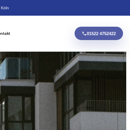
 Köln
01522 4752422
ntakt