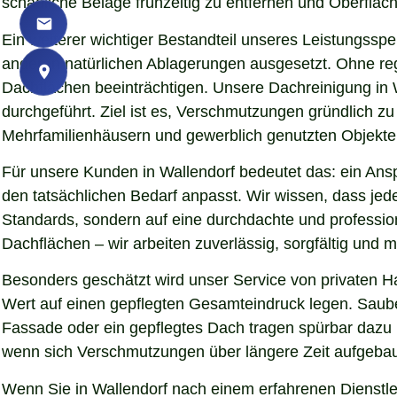
schädliche Beläge frühzeitig zu entfernen und Oberfläch
Ein weiterer wichtiger Bestandteil unseres Leistungssp
anderen natürlichen Ablagerungen ausgesetzt. Ohne re
Dachflächen beeinträchtigen. Unsere Dachreinigung in 
durchgeführt. Ziel ist es, Verschmutzungen gründlich z
Mehrfamilienhäusern und gewerblich genutzten Objekten 
Für unsere Kunden in Wallendorf bedeutet das: ein Ansp
den tatsächlichen Bedarf anpasst. Wir wissen, dass jede
Standards, sondern auf eine durchdachte und professio
Dachflächen – wir arbeiten zuverlässig, sorgfältig und
Besonders geschätzt wird unser Service von privaten H
Wert auf einen gepflegten Gesamteindruck legen. Sauber
Fassade oder ein gepflegtes Dach tragen spürbar dazu
wenn sich Verschmutzungen über längere Zeit aufgebaut
Wenn Sie in Wallendorf nach einem erfahrenen Dienstlei