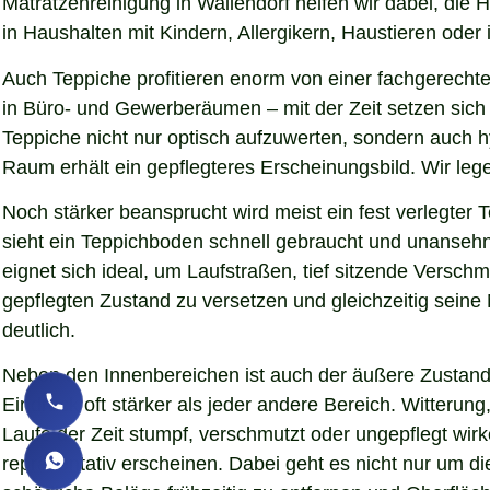
Matratzenreinigung in Wallendorf helfen wir dabei, die
in Haushalten mit Kindern, Allergikern, Haustieren oder 
Auch Teppiche profitieren enorm von einer fachgerechte
in Büro- und Gewerberäumen – mit der Zeit setzen sich S
Teppiche nicht nur optisch aufzuwerten, sondern auch 
Raum erhält ein gepflegteres Erscheinungsbild. Wir le
Noch stärker beansprucht wird meist ein fest verlegter
sieht ein Teppichboden schnell gebraucht und unansehnl
eignet sich ideal, um Laufstraßen, tief sitzende Versc
gepflegten Zustand zu versetzen und gleichzeitig sein
deutlich.
Neben den Innenbereichen ist auch der äußere Zustand 
Eindruck oft stärker als jeder andere Bereich. Witteru
Laufe der Zeit stumpf, verschmutzt oder ungepflegt wirk
repräsentativ erscheinen. Dabei geht es nicht nur um d