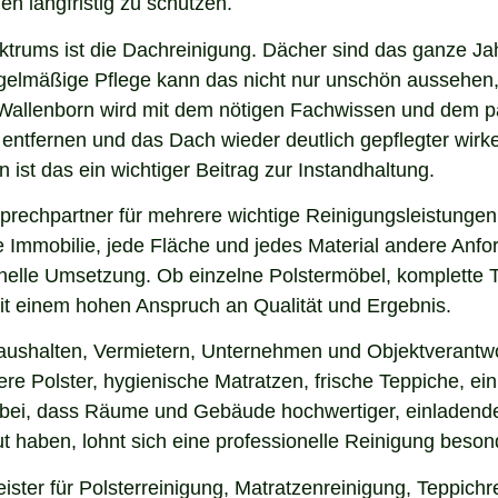
en langfristig zu schützen.
ektrums ist die Dachreinigung. Dächer sind das ganze Ja
gelmäßige Pflege kann das nicht nur unschön aussehen,
Wallenborn wird mit dem nötigen Fachwissen und dem pa
u entfernen und das Dach wieder deutlich gepflegter wi
ist das ein wichtiger Beitrag zur Instandhaltung.
prechpartner für mehrere wichtige Reinigungsleistungen,
 Immobilie, jede Fläche und jedes Material andere Anfor
nelle Umsetzung. Ob einzelne Polstermöbel, komplette 
 mit einem hohen Anspruch an Qualität und Ergebnis.
aushalten, Vermietern, Unternehmen und Objektverantwo
e Polster, hygienische Matratzen, frische Teppiche, ein
 bei, dass Räume und Gebäude hochwertiger, einladende
 haben, lohnt sich eine professionelle Reinigung beson
ister für Polsterreinigung, Matratzenreinigung, Teppich