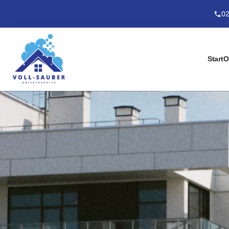
02
Start
O