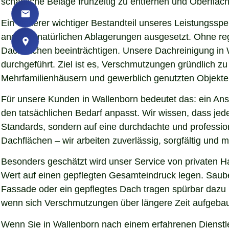
schädliche Beläge frühzeitig zu entfernen und Oberfläch
Ein weiterer wichtiger Bestandteil unseres Leistungssp
anderen natürlichen Ablagerungen ausgesetzt. Ohne re
Dachflächen beeinträchtigen. Unsere Dachreinigung in 
durchgeführt. Ziel ist es, Verschmutzungen gründlich z
Mehrfamilienhäusern und gewerblich genutzten Objekten 
Für unsere Kunden in Wallenborn bedeutet das: ein Ans
den tatsächlichen Bedarf anpasst. Wir wissen, dass jede
Standards, sondern auf eine durchdachte und professio
Dachflächen – wir arbeiten zuverlässig, sorgfältig und
Besonders geschätzt wird unser Service von privaten H
Wert auf einen gepflegten Gesamteindruck legen. Sauber
Fassade oder ein gepflegtes Dach tragen spürbar dazu
wenn sich Verschmutzungen über längere Zeit aufgebaut
Wenn Sie in Wallenborn nach einem erfahrenen Dienstle