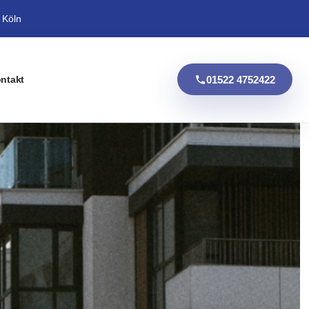
 Köln
01522 4752422
ntakt