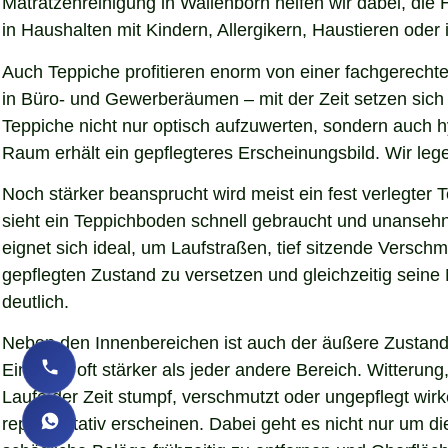
Matratzenreinigung in Wallenborn helfen wir dabei, die
in Haushalten mit Kindern, Allergikern, Haustieren oder 
Auch Teppiche profitieren enorm von einer fachgerechte
in Büro- und Gewerberäumen – mit der Zeit setzen sich 
Teppiche nicht nur optisch aufzuwerten, sondern auch 
Raum erhält ein gepflegteres Erscheinungsbild. Wir le
Noch stärker beansprucht wird meist ein fest verlegter
sieht ein Teppichboden schnell gebraucht und unansehnl
eignet sich ideal, um Laufstraßen, tief sitzende Versc
gepflegten Zustand zu versetzen und gleichzeitig sein
deutlich.
Neben den Innenbereichen ist auch der äußere Zustand 
Eindruck oft stärker als jeder andere Bereich. Witteru
Laufe der Zeit stumpf, verschmutzt oder ungepflegt wir
repräsentativ erscheinen. Dabei geht es nicht nur um d