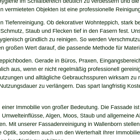
 Hygiene im Schlafbereich deutlich zu verbessern und d
in vermieteten Objekten ist eine professionelle Reinigun
n Tiefenreinigung. Ob dekorativer Wohnteppich, stark b
Schmutz, Staub und Flecken tief in den Fasern fest. Uns
hygienisch gründlich zu reinigen. So werden Verschmutzu
gen großen Wert darauf, die passende Methode für Mater
 Teppichboden. Gerade in Büros, Praxen, Eingangsbereic
ich aus, wenn er nicht regelmäßig professionell gerein
hmutzungen und alltägliche Gebrauchsspuren wirksam zu r
e Nutzungsdauer zu verlängern. Das spart langfristig Ko
einer Immobilie von großer Bedeutung. Die Fassade ist 
ng, Umwelteinflüsse, Algen, Moos, Staub und allgemeine
ken. Mit unserer Fassadenreinigung in Wallenborn stellen
ie Optik, sondern auch um den Werterhalt Ihrer Immobil