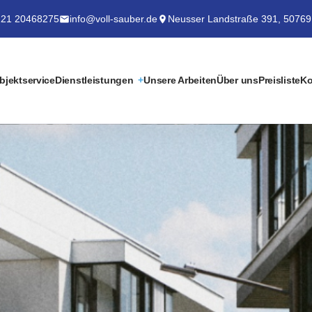
21 20468275
info@voll-sauber.de
Neusser Landstraße 391, 50769
bjektservice
Dienstleistungen
Unsere Arbeiten
Über uns
Preisliste
Ko