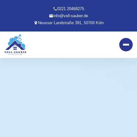
0221 20468275
info@voll-sauber.de
Neusser Landstraße 391, 50769 Köln