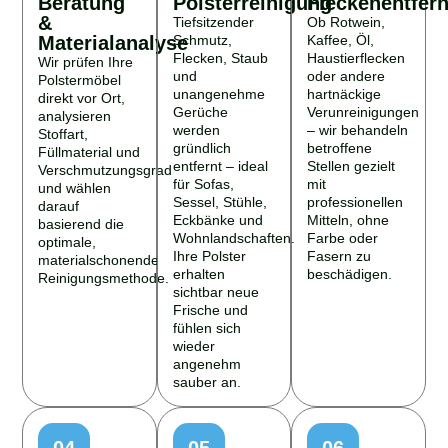
Beratung
Polsterreinigung
Fleckenentfer
&
Tiefsitzender
Ob Rotwein,
Materialanalyse
Schmutz,
Kaffee, Öl,
Flecken, Staub
Haustierflecken
Wir prüfen Ihre
und
oder andere
Polstermöbel
unangenehme
hartnäckige
direkt vor Ort,
Gerüche
Verunreinigungen
analysieren
werden
– wir behandeln
Stoffart,
gründlich
betroffene
Füllmaterial und
entfernt – ideal
Stellen gezielt
Verschmutzungsgrad
für Sofas,
mit
und wählen
Sessel, Stühle,
professionellen
darauf
Eckbänke und
Mitteln, ohne
basierend die
Wohnlandschaften.
Farbe oder
optimale,
Ihre Polster
Fasern zu
materialschonende
erhalten
beschädigen.
Reinigungsmethode.
sichtbar neue
Frische und
fühlen sich
wieder
angenehm
sauber an.