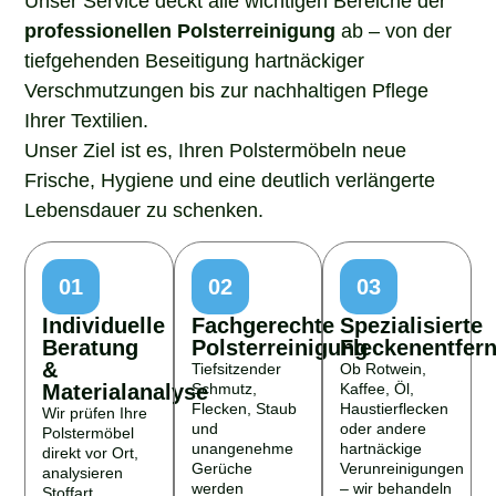
professionellen Polsterreinigung
ab – von der
tiefgehenden Beseitigung hartnäckiger
Verschmutzungen bis zur nachhaltigen Pflege
Ihrer Textilien.
Unser Ziel ist es, Ihren Polstermöbeln neue
Frische, Hygiene und eine deutlich verlängerte
Lebensdauer zu schenken.
01
02
03
Individuelle
Fachgerechte
Spezialisierte
Beratung
Polsterreinigung
Fleckenentfer
&
Tiefsitzender
Ob Rotwein,
Materialanalyse
Schmutz,
Kaffee, Öl,
Flecken, Staub
Haustierflecken
Wir prüfen Ihre
und
oder andere
Polstermöbel
unangenehme
hartnäckige
direkt vor Ort,
Gerüche
Verunreinigungen
analysieren
werden
– wir behandeln
Stoffart,