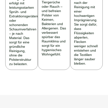
Tiergerüche
nach der
erfolgt mit
oder Rauch –
Reinigung mit
leistungsstarken
und befreien
einer
Sprüh- und
Polster von
hochwertigen
Extraktionsgeräten
Keimen,
Imprägnierung.
oder
Bakterien und
Sie sorgt dafür,
schonenden
Allergenen. Das
dass
Schaumverfahren
verbessert
Flüssigkeiten
– je nach
spürbar das
abperlen,
Material. Das
Raumklima und
Flecken
sorgt für eine
sorgt für ein
weniger schnell
gründliche
hygienisches
entstehen und
Reinigung,
Wohngefühl.
die Textilien
ohne die
länger sauber
Polsterstruktur
bleiben.
zu belasten.