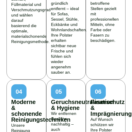
gründlich
betroffene
Füllmaterial und
entfernt – ideal
Stellen gezielt
Verschmutzungsgrad
für Sofas,
mit
und wählen
Sessel, Stühle,
professionellen
darauf
Eckbänke und
Mitteln, ohne
basierend die
Wohnlandschaften.
Farbe oder
optimale,
Ihre Polster
Fasern zu
materialschonende
erhalten
beschädigen.
Reinigungsmethode.
sichtbar neue
Frische und
fühlen sich
wieder
angenehm
sauber an.
04
05
06
Moderne
Geruchsneutralisation
Faserschutz
&
& Hygiene
&
schonende
Imprägnierung
Wir entfernen
Reinigungstechniken
Gerüche
Auf Wunsch
nachhaltig –
schützen wir
Unsere
auch
Ihre Polster
Reinigung