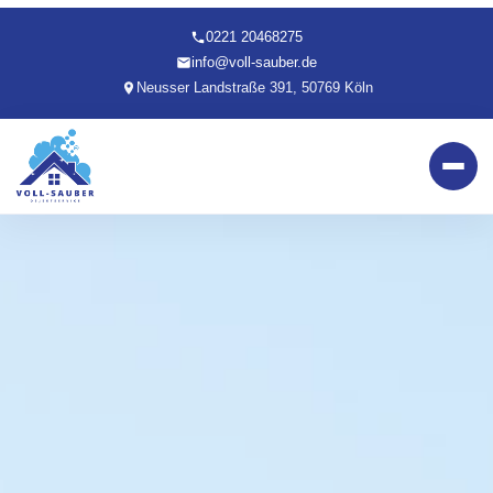
0221 20468275
info@voll-sauber.de
Neusser Landstraße 391, 50769 Köln