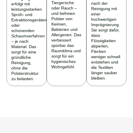
Tiergerüche
nach der
erfolgt mit
oder Rauch –
Reinigung mit
leistungsstarken
und befreien
einer
Sprüh- und
Polster von
hochwertigen
Extraktionsgeräten
Keimen,
Imprägnierung.
oder
Bakterien und
Sie sorgt dafür,
schonenden
Allergenen. Das
dass
Schaumverfahren
verbessert
Flüssigkeiten
– je nach
spürbar das
abperlen,
Material. Das
Raumklima und
Flecken
sorgt für eine
sorgt für ein
weniger schnell
gründliche
hygienisches
entstehen und
Reinigung,
Wohngefühl.
die Textilien
ohne die
länger sauber
Polsterstruktur
bleiben.
zu belasten.