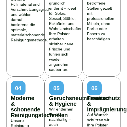
gründlich
betroffene
Füllmaterial und
entfernt – ideal
Stellen gezielt
Verschmutzungsgrad
für Sofas,
mit
und wählen
Sessel, Stühle,
professionellen
darauf
Eckbänke und
Mitteln, ohne
basierend die
Wohnlandschaften.
Farbe oder
optimale,
Ihre Polster
Fasern zu
materialschonende
erhalten
beschädigen.
Reinigungsmethode.
sichtbar neue
Frische und
fühlen sich
wieder
angenehm
sauber an.
04
05
06
Moderne
Geruchsneutralisation
Faserschutz
&
& Hygiene
&
schonende
Imprägnierung
Wir entfernen
Reinigungstechniken
Gerüche
Auf Wunsch
nachhaltig –
schützen wir
Unsere
auch
Ihre Polster
Reinigung