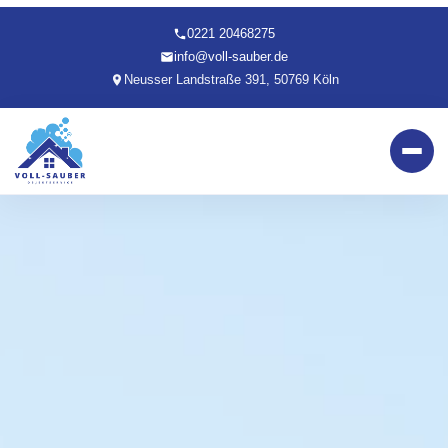
0221 20468275
info@voll-sauber.de
Neusser Landstraße 391, 50769 Köln