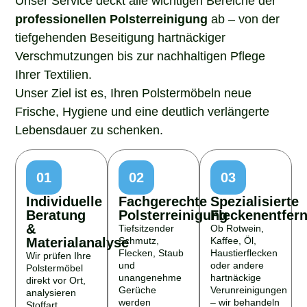
professionellen Polsterreinigung
ab – von der
tiefgehenden Beseitigung hartnäckiger
Verschmutzungen bis zur nachhaltigen Pflege
Ihrer Textilien.
Unser Ziel ist es, Ihren Polstermöbeln neue
Frische, Hygiene und eine deutlich verlängerte
Lebensdauer zu schenken.
01
02
03
Individuelle
Fachgerechte
Spezialisierte
Beratung
Polsterreinigung
Fleckenentfer
&
Tiefsitzender
Ob Rotwein,
Materialanalyse
Schmutz,
Kaffee, Öl,
Flecken, Staub
Haustierflecken
Wir prüfen Ihre
und
oder andere
Polstermöbel
unangenehme
hartnäckige
direkt vor Ort,
Gerüche
Verunreinigungen
analysieren
werden
– wir behandeln
Stoffart,