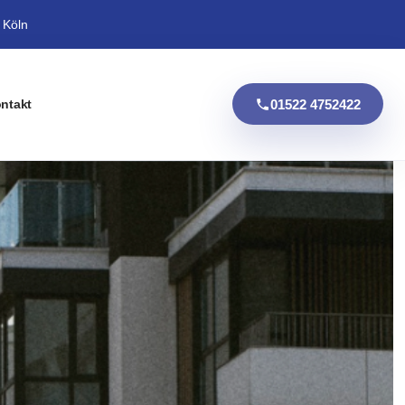
 Köln
01522 4752422
ntakt