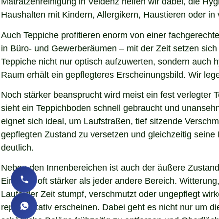
Matratzenreinigung in Veldenz helfen wir dabei, die Hy
Haushalten mit Kindern, Allergikern, Haustieren oder in
Auch Teppiche profitieren enorm von einer fachgerechte
in Büro- und Gewerberäumen – mit der Zeit setzen sich 
Teppiche nicht nur optisch aufzuwerten, sondern auch 
Raum erhält ein gepflegteres Erscheinungsbild. Wir le
Noch stärker beansprucht wird meist ein fest verlegter
sieht ein Teppichboden schnell gebraucht und unansehnl
eignet sich ideal, um Laufstraßen, tief sitzende Versc
gepflegten Zustand zu versetzen und gleichzeitig sein
deutlich.
Neben den Innenbereichen ist auch der äußere Zustand 
Eindruck oft stärker als jeder andere Bereich. Witteru
Laufe der Zeit stumpf, verschmutzt oder ungepflegt wir
repräsentativ erscheinen. Dabei geht es nicht nur um d