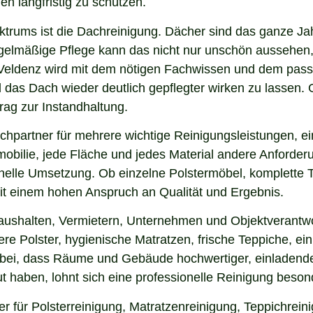
en langfristig zu schützen.
ektrums ist die Dachreinigung. Dächer sind das ganze Ja
gelmäßige Pflege kann das nicht nur unschön aussehen,
Veldenz wird mit dem nötigen Fachwissen und dem passe
nd das Dach wieder deutlich gepflegter wirken zu lasse
rag zur Instandhaltung.
chpartner für mehrere wichtige Reinigungsleistungen, ei
obilie, jede Fläche und jedes Material andere Anforderun
nelle Umsetzung. Ob einzelne Polstermöbel, komplette 
 mit einem hohen Anspruch an Qualität und Ergebnis.
aushalten, Vermietern, Unternehmen und Objektverantwo
e Polster, hygienische Matratzen, frische Teppiche, ein
 bei, dass Räume und Gebäude hochwertiger, einladende
 haben, lohnt sich eine professionelle Reinigung beson
er für Polsterreinigung, Matratzenreinigung, Teppichrei