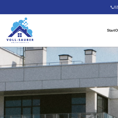
02
Start
O