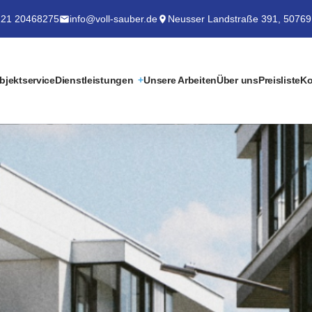
21 20468275
info@voll-sauber.de
Neusser Landstraße 391, 50769
bjektservice
Dienstleistungen
Unsere Arbeiten
Über uns
Preisliste
Ko