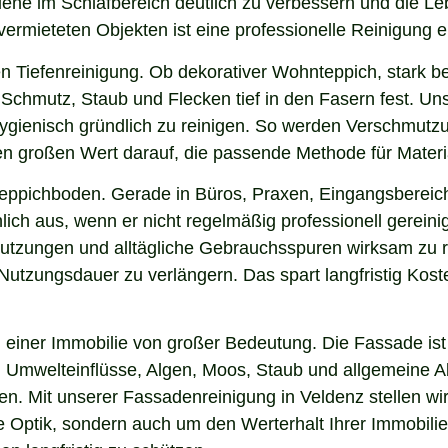
giene im Schlafbereich deutlich zu verbessern und die L
 vermieteten Objekten ist eine professionelle Reinigung 
n Tiefenreinigung. Ob dekorativer Wohnteppich, stark b
Schmutz, Staub und Flecken tief in den Fasern fest. Unse
hygienisch gründlich zu reinigen. So werden Verschmutzu
gen großen Wert darauf, die passende Methode für Mater
 Teppichboden. Gerade in Büros, Praxen, Eingangsbereic
ich aus, wenn er nicht regelmäßig professionell gereini
hmutzungen und alltägliche Gebrauchsspuren wirksam zu r
e Nutzungsdauer zu verlängern. Das spart langfristig Ko
einer Immobilie von großer Bedeutung. Die Fassade ist 
ng, Umwelteinflüsse, Algen, Moos, Staub und allgemeine
ken. Mit unserer Fassadenreinigung in Veldenz stellen wi
ie Optik, sondern auch um den Werterhalt Ihrer Immobil