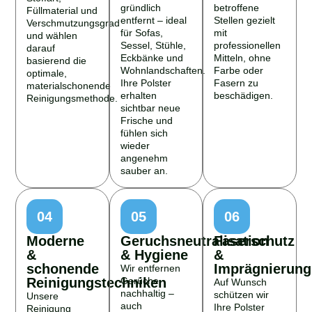
gründlich
betroffene
Füllmaterial und
entfernt – ideal
Stellen gezielt
Verschmutzungsgrad
für Sofas,
mit
und wählen
Sessel, Stühle,
professionellen
darauf
Eckbänke und
Mitteln, ohne
basierend die
Wohnlandschaften.
Farbe oder
optimale,
Ihre Polster
Fasern zu
materialschonende
erhalten
beschädigen.
Reinigungsmethode.
sichtbar neue
Frische und
fühlen sich
wieder
angenehm
sauber an.
04
05
06
Moderne
Geruchsneutralisation
Faserschutz
&
& Hygiene
&
schonende
Imprägnierung
Wir entfernen
Reinigungstechniken
Gerüche
Auf Wunsch
nachhaltig –
schützen wir
Unsere
auch
Ihre Polster
Reinigung