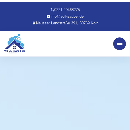
0221 20468275
info@voll-sauber.de
Neusser Landstraße 391, 50769 Köln