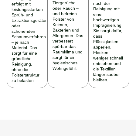
Tiergerüche
nach der
erfolgt mit
oder Rauch –
Reinigung mit
leistungsstarken
und befreien
einer
Sprüh- und
Polster von
hochwertigen
Extraktionsgeräten
Keimen,
Imprägnierung.
oder
Bakterien und
Sie sorgt dafür,
schonenden
Allergenen. Das
dass
Schaumverfahren
verbessert
Flüssigkeiten
– je nach
spürbar das
abperlen,
Material. Das
Raumklima und
Flecken
sorgt für eine
sorgt für ein
weniger schnell
gründliche
hygienisches
entstehen und
Reinigung,
Wohngefühl.
die Textilien
ohne die
länger sauber
Polsterstruktur
bleiben.
zu belasten.