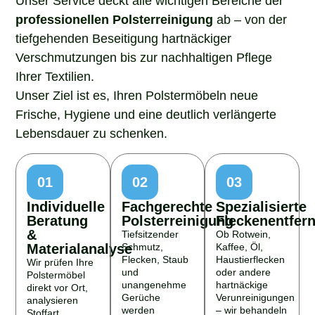
professionellen Polsterreinigung
ab – von der
tiefgehenden Beseitigung hartnäckiger
Verschmutzungen bis zur nachhaltigen Pflege
Ihrer Textilien.
Unser Ziel ist es, Ihren Polstermöbeln neue
Frische, Hygiene und eine deutlich verlängerte
Lebensdauer zu schenken.
01
02
03
Individuelle
Fachgerechte
Spezialisierte
Beratung
Polsterreinigung
Fleckenentfer
&
Tiefsitzender
Ob Rotwein,
Materialanalyse
Schmutz,
Kaffee, Öl,
Flecken, Staub
Haustierflecken
Wir prüfen Ihre
und
oder andere
Polstermöbel
unangenehme
hartnäckige
direkt vor Ort,
Gerüche
Verunreinigungen
analysieren
werden
– wir behandeln
Stoffart,