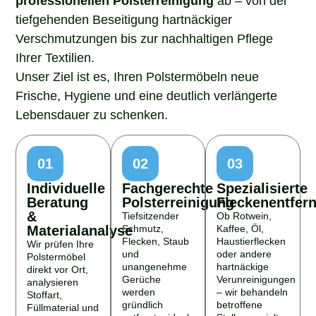
tiefgehenden Beseitigung hartnäckiger
Verschmutzungen bis zur nachhaltigen Pflege
Ihrer Textilien.
Unser Ziel ist es, Ihren Polstermöbeln neue
Frische, Hygiene und eine deutlich verlängerte
Lebensdauer zu schenken.
01
02
03
Individuelle
Fachgerechte
Spezialisierte
Beratung
Polsterreinigung
Fleckenentfer
&
Tiefsitzender
Ob Rotwein,
Materialanalyse
Schmutz,
Kaffee, Öl,
Flecken, Staub
Haustierflecken
Wir prüfen Ihre
und
oder andere
Polstermöbel
unangenehme
hartnäckige
direkt vor Ort,
Gerüche
Verunreinigungen
analysieren
werden
– wir behandeln
Stoffart,
gründlich
betroffene
Füllmaterial und
entfernt – ideal
Stellen gezielt