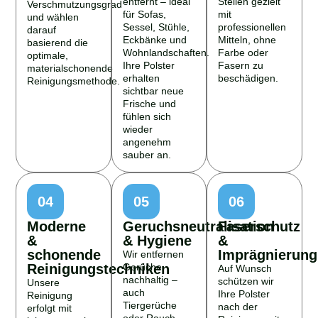
Verschmutzungsgrad
für Sofas,
mit
und wählen
Sessel, Stühle,
professionellen
darauf
Eckbänke und
Mitteln, ohne
basierend die
Wohnlandschaften.
Farbe oder
optimale,
Ihre Polster
Fasern zu
materialschonende
erhalten
beschädigen.
Reinigungsmethode.
sichtbar neue
Frische und
fühlen sich
wieder
angenehm
sauber an.
04
05
06
Moderne
Geruchsneutralisation
Faserschutz
&
& Hygiene
&
schonende
Imprägnierung
Wir entfernen
Reinigungstechniken
Gerüche
Auf Wunsch
nachhaltig –
schützen wir
Unsere
auch
Ihre Polster
Reinigung
Tiergerüche
nach der
erfolgt mit
oder Rauch –
Reinigung mit
leistungsstarken