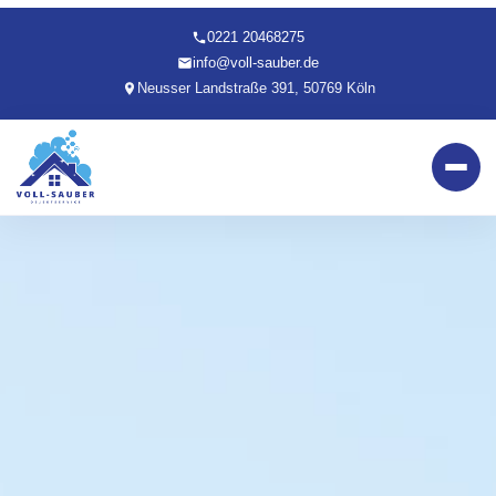
0221 20468275
info@voll-sauber.de
Neusser Landstraße 391, 50769 Köln