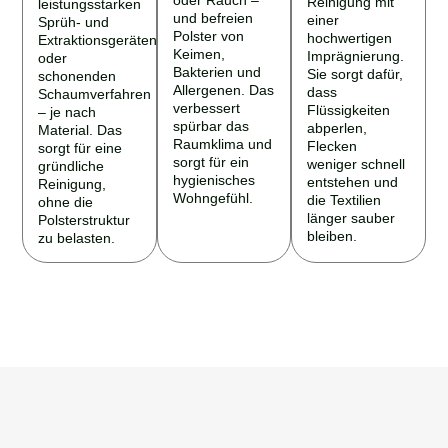
und befreien
einer
Sprüh- und
Polster von
hochwertigen
Extraktionsgeräten
Keimen,
Imprägnierung.
oder
Bakterien und
Sie sorgt dafür,
schonenden
Allergenen. Das
dass
Schaumverfahren
verbessert
Flüssigkeiten
– je nach
spürbar das
abperlen,
Material. Das
Raumklima und
Flecken
sorgt für eine
sorgt für ein
weniger schnell
gründliche
hygienisches
entstehen und
Reinigung,
Wohngefühl.
die Textilien
ohne die
länger sauber
Polsterstruktur
bleiben.
zu belasten.