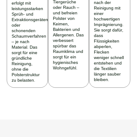
Tiergerüche
nach der
erfolgt mit
oder Rauch –
Reinigung mit
leistungsstarken
und befreien
einer
Sprüh- und
Polster von
hochwertigen
Extraktionsgeräten
Keimen,
Imprägnierung.
oder
Bakterien und
Sie sorgt dafür,
schonenden
Allergenen. Das
dass
Schaumverfahren
verbessert
Flüssigkeiten
– je nach
spürbar das
abperlen,
Material. Das
Raumklima und
Flecken
sorgt für eine
sorgt für ein
weniger schnell
gründliche
hygienisches
entstehen und
Reinigung,
Wohngefühl.
die Textilien
ohne die
länger sauber
Polsterstruktur
bleiben.
zu belasten.