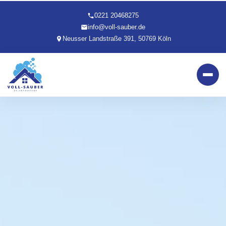
0221 20468275
info@voll-sauber.de
Neusser Landstraße 391, 50769 Köln