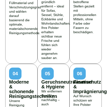
gründlich
betroffene
Füllmaterial und
entfernt – ideal
Stellen gezielt
Verschmutzungsgrad
für Sofas,
mit
und wählen
Sessel, Stühle,
professionellen
darauf
Eckbänke und
Mitteln, ohne
basierend die
Wohnlandschaften.
Farbe oder
optimale,
Ihre Polster
Fasern zu
materialschonende
erhalten
beschädigen.
Reinigungsmethode.
sichtbar neue
Frische und
fühlen sich
wieder
angenehm
sauber an.
04
05
06
Moderne
Geruchsneutralisation
Faserschutz
&
& Hygiene
&
schonende
Imprägnierung
Wir entfernen
Reinigungstechniken
Gerüche
Auf Wunsch
nachhaltig –
schützen wir
Unsere
auch
Ihre Polster
Reinigung