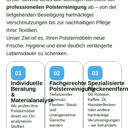
professionellen Polsterreinigung
ab – von der
tiefgehenden Beseitigung hartnäckiger
Verschmutzungen bis zur nachhaltigen Pflege
Ihrer Textilien.
Unser Ziel ist es, Ihren Polstermöbeln neue
Frische, Hygiene und eine deutlich verlängerte
Lebensdauer zu schenken.
01
02
03
Individuelle
Fachgerechte
Spezialisierte
Beratung
Polsterreinigung
Fleckenentfer
&
Tiefsitzender
Ob Rotwein,
Materialanalyse
Schmutz,
Kaffee, Öl,
Flecken, Staub
Haustierflecken
Wir prüfen Ihre
und
oder andere
Polstermöbel
unangenehme
hartnäckige
direkt vor Ort,
Gerüche
Verunreinigungen
analysieren
werden
– wir behandeln
Stoffart,