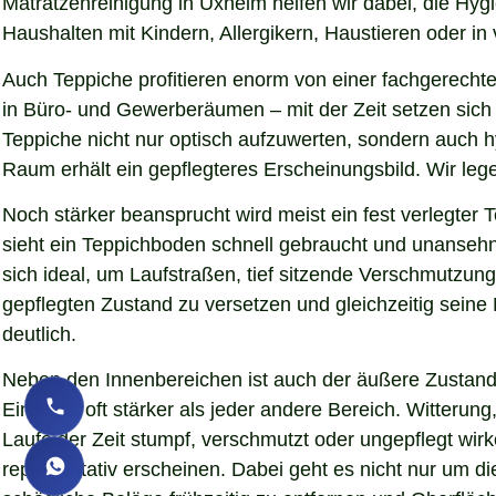
Matratzenreinigung in Üxheim helfen wir dabei, die Hyg
Haushalten mit Kindern, Allergikern, Haustieren oder in
Auch Teppiche profitieren enorm von einer fachgerechte
in Büro- und Gewerberäumen – mit der Zeit setzen sich 
Teppiche nicht nur optisch aufzuwerten, sondern auch 
Raum erhält ein gepflegteres Erscheinungsbild. Wir le
Noch stärker beansprucht wird meist ein fest verlegter
sieht ein Teppichboden schnell gebraucht und unansehnl
sich ideal, um Laufstraßen, tief sitzende Verschmutzun
gepflegten Zustand zu versetzen und gleichzeitig sein
deutlich.
Neben den Innenbereichen ist auch der äußere Zustand 
Eindruck oft stärker als jeder andere Bereich. Witteru
Laufe der Zeit stumpf, verschmutzt oder ungepflegt wir
repräsentativ erscheinen. Dabei geht es nicht nur um d