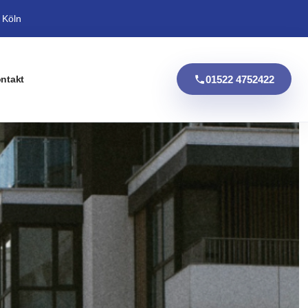
 Köln
01522 4752422
ntakt