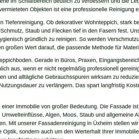
iene im Schlafbereich deutlich zu verbessern und die Le
 vermieteten Objekten ist eine professionelle Reinigung 
n Tiefenreinigung. Ob dekorativer Wohnteppich, stark b
Schmutz, Staub und Flecken tief in den Fasern fest. Uns
hygienisch gründlich zu reinigen. So werden Verschmutzu
gen großen Wert darauf, die passende Methode für Mater
 Teppichboden. Gerade in Büros, Praxen, Eingangsbereic
ich aus, wenn er nicht regelmäßig professionell gerein
gen und alltägliche Gebrauchsspuren wirksam zu reduzier
e Nutzungsdauer zu verlängern. Das spart langfristig Ko
einer Immobilie von großer Bedeutung. Die Fassade ist 
ng, Umwelteinflüsse, Algen, Moos, Staub und allgemeine
ken. Mit unserer Fassadenreinigung in Üxheim stellen wi
ie Optik, sondern auch um den Werterhalt Ihrer Immobil