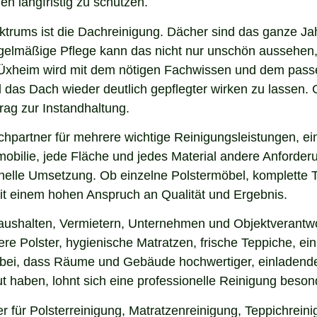
en langfristig zu schützen.
ektrums ist die Dachreinigung. Dächer sind das ganze Ja
gelmäßige Pflege kann das nicht nur unschön aussehen,
Üxheim wird mit dem nötigen Fachwissen und dem passen
nd das Dach wieder deutlich gepflegter wirken zu lasse
rag zur Instandhaltung.
hpartner für mehrere wichtige Reinigungsleistungen, ei
obilie, jede Fläche und jedes Material andere Anforderun
nelle Umsetzung. Ob einzelne Polstermöbel, komplette 
 mit einem hohen Anspruch an Qualität und Ergebnis.
Haushalten, Vermietern, Unternehmen und Objektverantwo
e Polster, hygienische Matratzen, frische Teppiche, ein
 bei, dass Räume und Gebäude hochwertiger, einladende
 haben, lohnt sich eine professionelle Reinigung beson
r für Polsterreinigung, Matratzenreinigung, Teppichrei