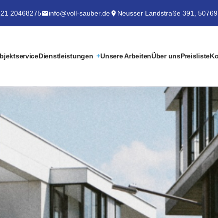
21 20468275
info@voll-sauber.de
Neusser Landstraße 391, 50769
bjektservice
Dienstleistungen
Unsere Arbeiten
Über uns
Preisliste
Ko