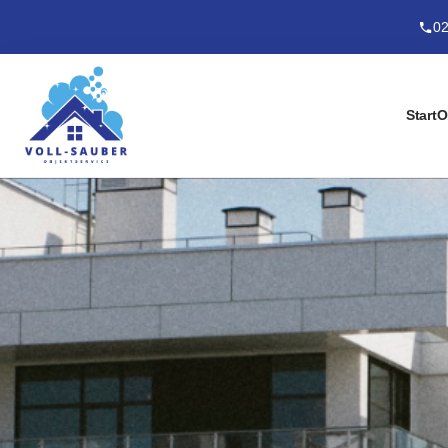
02
Start
O