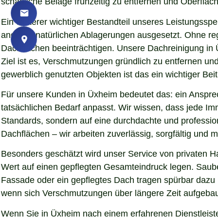
schädliche Beläge frühzeitig zu entfernen und Oberfläch
Ein weiterer wichtiger Bestandteil unseres Leistungssp
anderen natürlichen Ablagerungen ausgesetzt. Ohne re
Dachflächen beeinträchtigen. Unsere Dachreinigung in 
Ziel ist es, Verschmutzungen gründlich zu entfernen u
gewerblich genutzten Objekten ist das ein wichtiger Beit
Für unsere Kunden in Üxheim bedeutet das: ein Ansprec
tatsächlichen Bedarf anpasst. Wir wissen, dass jede Imm
Standards, sondern auf eine durchdachte und professio
Dachflächen – wir arbeiten zuverlässig, sorgfältig und
Besonders geschätzt wird unser Service von privaten 
Wert auf einen gepflegten Gesamteindruck legen. Sauber
Fassade oder ein gepflegtes Dach tragen spürbar dazu
wenn sich Verschmutzungen über längere Zeit aufgebaut
Wenn Sie in Üxheim nach einem erfahrenen Dienstleiste