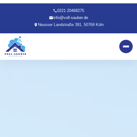
0221 20468275
info@voll-sauber.de
Neusser Landstraße 391, 50769 Köln