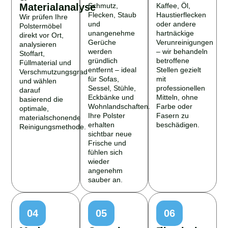
Materialanalyse
Schmutz,
Kaffee, Öl,
Flecken, Staub
Haustierflecken
Wir prüfen Ihre
und
oder andere
Polstermöbel
unangenehme
hartnäckige
direkt vor Ort,
Gerüche
Verunreinigungen
analysieren
werden
– wir behandeln
Stoffart,
gründlich
betroffene
Füllmaterial und
entfernt – ideal
Stellen gezielt
Verschmutzungsgrad
für Sofas,
mit
und wählen
Sessel, Stühle,
professionellen
darauf
Eckbänke und
Mitteln, ohne
basierend die
Wohnlandschaften.
Farbe oder
optimale,
Ihre Polster
Fasern zu
materialschonende
erhalten
beschädigen.
Reinigungsmethode.
sichtbar neue
Frische und
fühlen sich
wieder
angenehm
sauber an.
04
05
06
Moderne
Geruchsneutralisation
Faserschutz