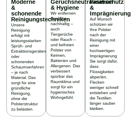
&
& Hygiene
&
schonende
Imprägnierung
Wir entfernen
Reinigungstechniken
Gerüche
Auf Wunsch
nachhaltig –
schützen wir
Unsere
auch
Ihre Polster
Reinigung
Tiergerüche
nach der
erfolgt mit
oder Rauch –
Reinigung mit
leistungsstarken
und befreien
einer
Sprüh- und
Polster von
hochwertigen
Extraktionsgeräten
Keimen,
Imprägnierung.
oder
Bakterien und
Sie sorgt dafür,
schonenden
Allergenen. Das
dass
Schaumverfahren
verbessert
Flüssigkeiten
– je nach
spürbar das
abperlen,
Material. Das
Raumklima und
Flecken
sorgt für eine
sorgt für ein
weniger schnell
gründliche
hygienisches
entstehen und
Reinigung,
Wohngefühl.
die Textilien
ohne die
länger sauber
Polsterstruktur
bleiben.
zu belasten.