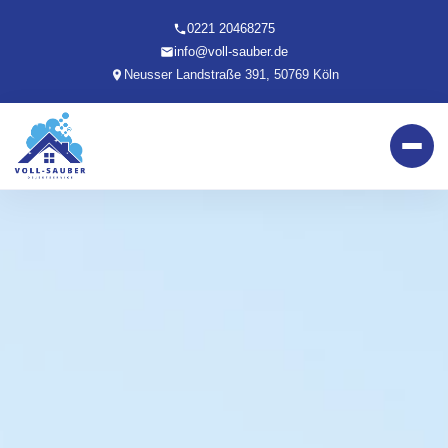
0221 20468275
info@voll-sauber.de
Neusser Landstraße 391, 50769 Köln