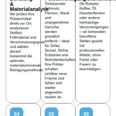
&
Tiefsitzender
Ob Rotwein,
Materialanalyse
Schmutz,
Kaffee, Öl,
Flecken, Staub
Haustierflecken
Wir prüfen Ihre
und
oder andere
Polstermöbel
unangenehme
hartnäckige
direkt vor Ort,
Gerüche
Verunreinigungen
analysieren
werden
– wir behandeln
Stoffart,
gründlich
betroffene
Füllmaterial und
entfernt – ideal
Stellen gezielt
Verschmutzungsgrad
für Sofas,
mit
und wählen
Sessel, Stühle,
professionellen
darauf
Eckbänke und
Mitteln, ohne
basierend die
Wohnlandschaften.
Farbe oder
optimale,
Ihre Polster
Fasern zu
materialschonende
erhalten
beschädigen.
Reinigungsmethode.
sichtbar neue
Frische und
fühlen sich
wieder
angenehm
sauber an.
04
05
06