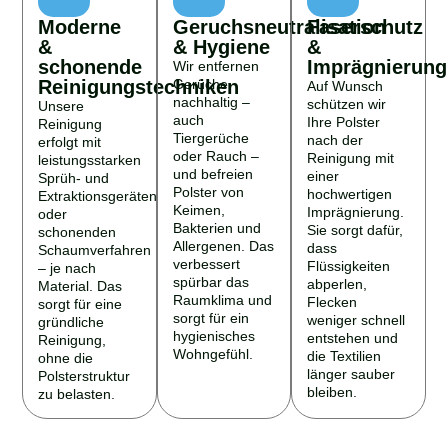
Moderne
Geruchsneutralisation
Faserschutz
&
& Hygiene
&
schonende
Imprägnierung
Wir entfernen
Reinigungstechniken
Gerüche
Auf Wunsch
nachhaltig –
schützen wir
Unsere
auch
Ihre Polster
Reinigung
Tiergerüche
nach der
erfolgt mit
oder Rauch –
Reinigung mit
leistungsstarken
und befreien
einer
Sprüh- und
Polster von
hochwertigen
Extraktionsgeräten
Keimen,
Imprägnierung.
oder
Bakterien und
Sie sorgt dafür,
schonenden
Allergenen. Das
dass
Schaumverfahren
verbessert
Flüssigkeiten
– je nach
spürbar das
abperlen,
Material. Das
Raumklima und
Flecken
sorgt für eine
sorgt für ein
weniger schnell
gründliche
hygienisches
entstehen und
Reinigung,
Wohngefühl.
die Textilien
ohne die
länger sauber
Polsterstruktur
bleiben.
zu belasten.