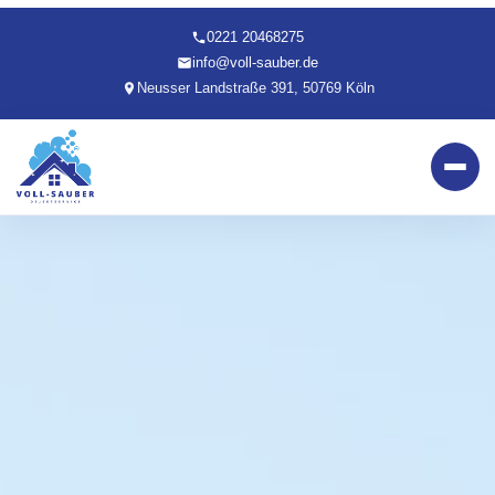
0221 20468275
info@voll-sauber.de
Neusser Landstraße 391, 50769 Köln