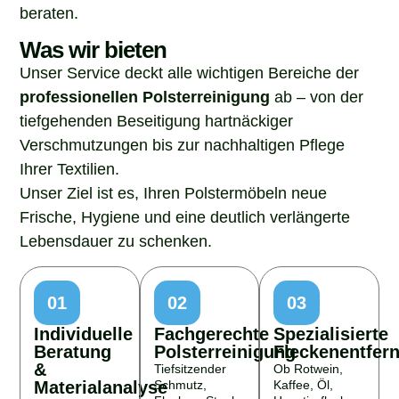
beraten.
Was wir bieten
Unser Service deckt alle wichtigen Bereiche der
professionellen Polsterreinigung
ab – von der
tiefgehenden Beseitigung hartnäckiger
Verschmutzungen bis zur nachhaltigen Pflege
Ihrer Textilien.
Unser Ziel ist es, Ihren Polstermöbeln neue
Frische, Hygiene und eine deutlich verlängerte
Lebensdauer zu schenken.
01
02
03
Individuelle
Fachgerechte
Spezialisierte
Beratung
Polsterreinigung
Fleckenentfer
&
Tiefsitzender
Ob Rotwein,
Materialanalyse
Schmutz,
Kaffee, Öl,
Flecken, Staub
Haustierflecken