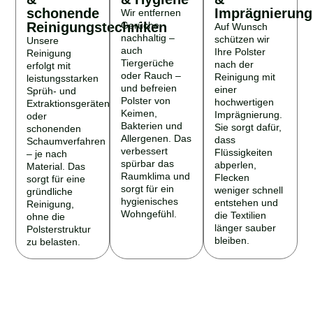
schonende
Imprägnierung
Wir entfernen
Reinigungstechniken
Gerüche
Auf Wunsch
nachhaltig –
schützen wir
Unsere
auch
Ihre Polster
Reinigung
Tiergerüche
nach der
erfolgt mit
oder Rauch –
Reinigung mit
leistungsstarken
und befreien
einer
Sprüh- und
Polster von
hochwertigen
Extraktionsgeräten
Keimen,
Imprägnierung.
oder
Bakterien und
Sie sorgt dafür,
schonenden
Allergenen. Das
dass
Schaumverfahren
verbessert
Flüssigkeiten
– je nach
spürbar das
abperlen,
Material. Das
Raumklima und
Flecken
sorgt für eine
sorgt für ein
weniger schnell
gründliche
hygienisches
entstehen und
Reinigung,
Wohngefühl.
die Textilien
ohne die
länger sauber
Polsterstruktur
bleiben.
zu belasten.