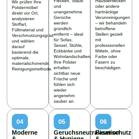
Wir prüfen Ihre
und
oder andere
Polstermöbel
unangenehme
hartnäckige
direkt vor Ort,
Gerüche
Verunreinigungen
analysieren
werden
– wir behandeln
Stoffart,
gründlich
betroffene
Füllmaterial und
entfernt – ideal
Stellen gezielt
Verschmutzungsgrad
für Sofas,
mit
und wählen
Sessel, Stühle,
professionellen
darauf
Eckbänke und
Mitteln, ohne
basierend die
Wohnlandschaften.
Farbe oder
optimale,
Ihre Polster
Fasern zu
materialschonende
erhalten
beschädigen.
Reinigungsmethode.
sichtbar neue
Frische und
fühlen sich
wieder
angenehm
sauber an.
04
05
06
Moderne
Geruchsneutralisation
Faserschutz
&
& Hygiene
&