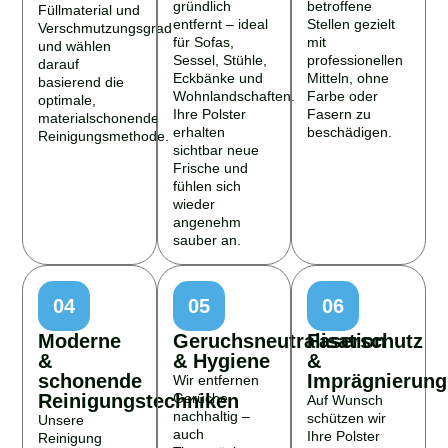
gründlich
betroffene
Füllmaterial und
entfernt – ideal
Stellen gezielt
Verschmutzungsgrad
für Sofas,
mit
und wählen
Sessel, Stühle,
professionellen
darauf
Eckbänke und
Mitteln, ohne
basierend die
Wohnlandschaften.
Farbe oder
optimale,
Ihre Polster
Fasern zu
materialschonende
erhalten
beschädigen.
Reinigungsmethode.
sichtbar neue
Frische und
fühlen sich
wieder
angenehm
sauber an.
04
05
06
Moderne
Geruchsneutralisation
Faserschutz
&
& Hygiene
&
schonende
Imprägnierung
Wir entfernen
Reinigungstechniken
Gerüche
Auf Wunsch
nachhaltig –
schützen wir
Unsere
auch
Ihre Polster
Reinigung