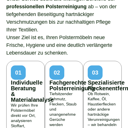
professionellen Polsterreinigung
ab – von der
tiefgehenden Beseitigung hartnäckiger
Verschmutzungen bis zur nachhaltigen Pflege
Ihrer Textilien.
Unser Ziel ist es, Ihren Polstermöbeln neue
Frische, Hygiene und eine deutlich verlängerte
Lebensdauer zu schenken.
01
02
03
Individuelle
Fachgerechte
Spezialisierte
Beratung
Polsterreinigung
Fleckenentfer
&
Tiefsitzender
Ob Rotwein,
Materialanalyse
Schmutz,
Kaffee, Öl,
Flecken, Staub
Haustierflecken
Wir prüfen Ihre
und
oder andere
Polstermöbel
unangenehme
hartnäckige
direkt vor Ort,
Gerüche
Verunreinigungen
analysieren
werden
– wir behandeln
Stoffart,