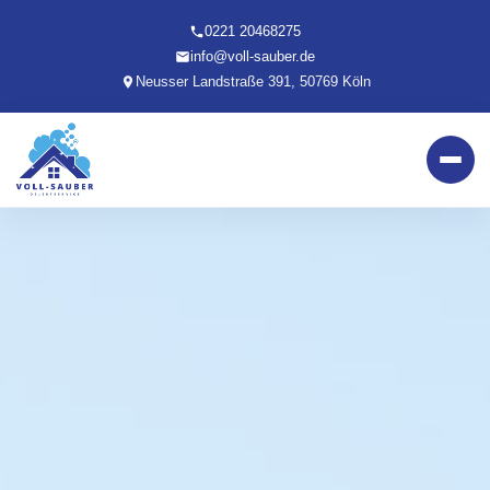
0221 20468275
info@voll-sauber.de
Neusser Landstraße 391, 50769 Köln