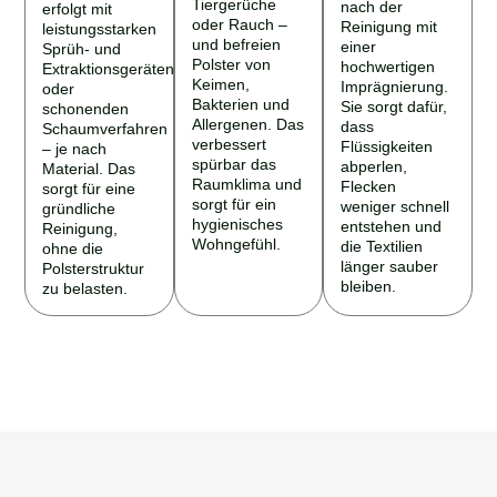
Tiergerüche
nach der
erfolgt mit
oder Rauch –
Reinigung mit
leistungsstarken
und befreien
einer
Sprüh- und
Polster von
hochwertigen
Extraktionsgeräten
Keimen,
Imprägnierung.
oder
Bakterien und
Sie sorgt dafür,
schonenden
Allergenen. Das
dass
Schaumverfahren
verbessert
Flüssigkeiten
– je nach
spürbar das
abperlen,
Material. Das
Raumklima und
Flecken
sorgt für eine
sorgt für ein
weniger schnell
gründliche
hygienisches
entstehen und
Reinigung,
Wohngefühl.
die Textilien
ohne die
länger sauber
Polsterstruktur
bleiben.
zu belasten.