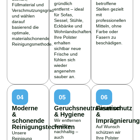
gründlich
betroffene
Füllmaterial und
entfernt – ideal
Stellen gezielt
Verschmutzungsgrad
für Sofas,
mit
und wählen
Sessel, Stühle,
professionellen
darauf
Eckbänke und
Mitteln, ohne
basierend die
Wohnlandschaften.
Farbe oder
optimale,
Ihre Polster
Fasern zu
materialschonende
erhalten
beschädigen.
Reinigungsmethode.
sichtbar neue
Frische und
fühlen sich
wieder
angenehm
sauber an.
04
05
06
Moderne
Geruchsneutralisation
Faserschutz
&
& Hygiene
&
schonende
Imprägnierung
Wir entfernen
Reinigungstechniken
Gerüche
Auf Wunsch
nachhaltig –
schützen wir
Unsere
auch
Ihre Polster
Reinigung