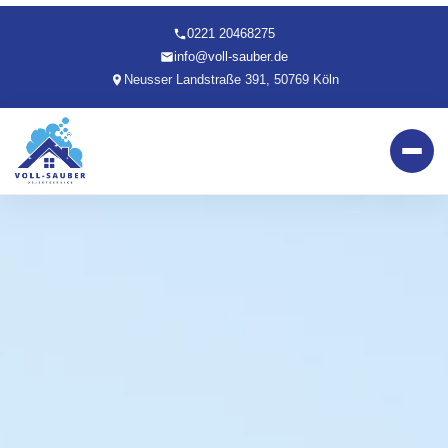
0221 20468275
info@voll-sauber.de
Neusser Landstraße 391, 50769 Köln