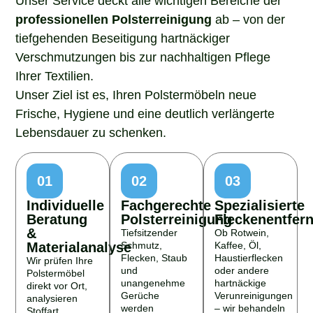
professionellen Polsterreinigung
ab – von der
tiefgehenden Beseitigung hartnäckiger
Verschmutzungen bis zur nachhaltigen Pflege
Ihrer Textilien.
Unser Ziel ist es, Ihren Polstermöbeln neue
Frische, Hygiene und eine deutlich verlängerte
Lebensdauer zu schenken.
01
02
03
Individuelle
Fachgerechte
Spezialisierte
Beratung
Polsterreinigung
Fleckenentfer
&
Tiefsitzender
Ob Rotwein,
Materialanalyse
Schmutz,
Kaffee, Öl,
Flecken, Staub
Haustierflecken
Wir prüfen Ihre
und
oder andere
Polstermöbel
unangenehme
hartnäckige
direkt vor Ort,
Gerüche
Verunreinigungen
analysieren
werden
– wir behandeln
Stoffart,