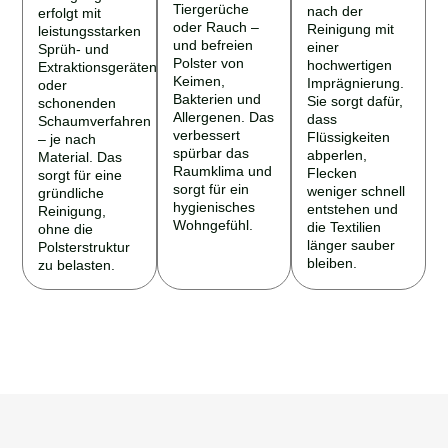
Tiergerüche
nach der
erfolgt mit
oder Rauch –
Reinigung mit
leistungsstarken
und befreien
einer
Sprüh- und
Polster von
hochwertigen
Extraktionsgeräten
Keimen,
Imprägnierung.
oder
Bakterien und
Sie sorgt dafür,
schonenden
Allergenen. Das
dass
Schaumverfahren
verbessert
Flüssigkeiten
– je nach
spürbar das
abperlen,
Material. Das
Raumklima und
Flecken
sorgt für eine
sorgt für ein
weniger schnell
gründliche
hygienisches
entstehen und
Reinigung,
Wohngefühl.
die Textilien
ohne die
länger sauber
Polsterstruktur
bleiben.
zu belasten.