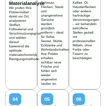
Materialanalyse
Schmutz,
Kaffee, Öl,
Flecken, Staub
Haustierflecken
Wir prüfen Ihre
und
oder andere
Polstermöbel
unangenehme
hartnäckige
direkt vor Ort,
Gerüche
Verunreinigungen
analysieren
werden
– wir behandeln
Stoffart,
gründlich
betroffene
Füllmaterial und
entfernt – ideal
Stellen gezielt
Verschmutzungsgrad
für Sofas,
mit
und wählen
Sessel, Stühle,
professionellen
darauf
Eckbänke und
Mitteln, ohne
basierend die
Wohnlandschaften.
Farbe oder
optimale,
Ihre Polster
Fasern zu
materialschonende
erhalten
beschädigen.
Reinigungsmethode.
sichtbar neue
Frische und
fühlen sich
wieder
angenehm
sauber an.
04
05
06
Moderne
Geruchsneutralisation
Faserschutz