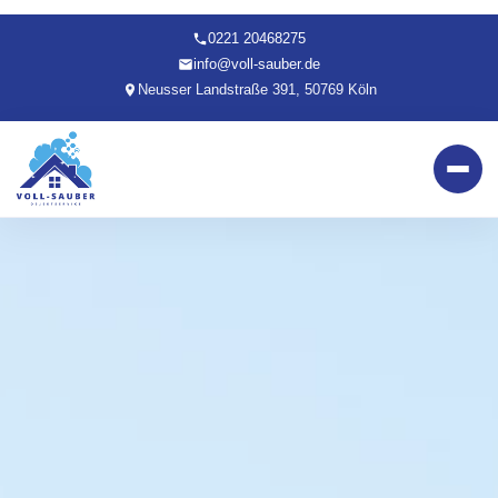
0221 20468275
info@voll-sauber.de
Neusser Landstraße 391, 50769 Köln