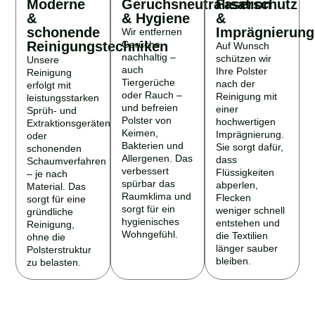
&
& Hygiene
&
schonende
Imprägnierung
Wir entfernen
Reinigungstechniken
Gerüche
Auf Wunsch
nachhaltig –
schützen wir
Unsere
auch
Ihre Polster
Reinigung
Tiergerüche
nach der
erfolgt mit
oder Rauch –
Reinigung mit
leistungsstarken
und befreien
einer
Sprüh- und
Polster von
hochwertigen
Extraktionsgeräten
Keimen,
Imprägnierung.
oder
Bakterien und
Sie sorgt dafür,
schonenden
Allergenen. Das
dass
Schaumverfahren
verbessert
Flüssigkeiten
– je nach
spürbar das
abperlen,
Material. Das
Raumklima und
Flecken
sorgt für eine
sorgt für ein
weniger schnell
gründliche
hygienisches
entstehen und
Reinigung,
Wohngefühl.
die Textilien
ohne die
länger sauber
Polsterstruktur
bleiben.
zu belasten.