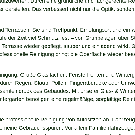
r aufzuwerten. Durch eine gründliche und fachgerechte R
arstellen. Das verbessert nicht nur die Optik, sondern i
nd Terrassen. Sie sind Treffpunkt, Erholungsort und ein
aufe der Zeit viel Schmutz fest – von Grünbelägen über 
 Terrasse wieder gepflegt, sauber und einladend wirkt. G
fessionelle Reinigung bringt die Oberfläche wieder bess
einigung. Große Glasflächen, Fensterfronten und Winterg
n durch Regen, Staub, Pollen, Fingerabdrücke oder Umwel
esamteindruck des Gebäudes. Mit unserer Glas- & Winter
ergärten benötigen eine regelmäßige, sorgfältige Reinig
 professionelle Reinigung von Autositzen an. Fahrzeugs
lgemeine Gebrauchsspuren. Vor allem Familienfahrzeuge,