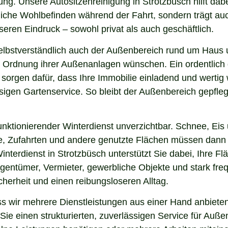
ng. Unsere Autositzenreinigung in Strotzbüsch hilft dabe
nliche Wohlbefinden während der Fahrt, sondern trägt a
eren Eindruck – sowohl privat als auch geschäftlich.
elbstverständlich auch der Außenbereich rund um Haus 
 und Ordnung ihrer Außenanlagen wünschen. Ein ordentlic
 sorgen dafür, dass Ihre Immobilie einladend und werti
sigen Gartenservice. So bleibt der Außenbereich gepfleg
nktionierender Winterdienst unverzichtbar. Schnee, Eis u
ge, Zufahrten und andere genutzte Flächen müssen dann
interdienst in Strotzbüsch unterstützt Sie dabei, Ihre 
igentümer, Vermieter, gewerbliche Objekte und stark freq
icherheit und einen reibungsloseren Alltag.
 wir mehrere Dienstleistungen aus einer Hand anbieten.
ie einen strukturierten, zuverlässigen Service für Auße