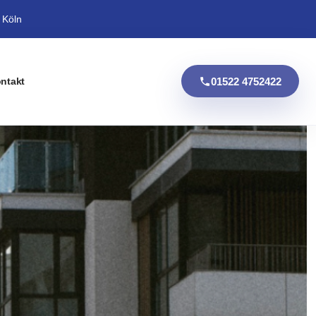
 Köln
01522 4752422
ntakt