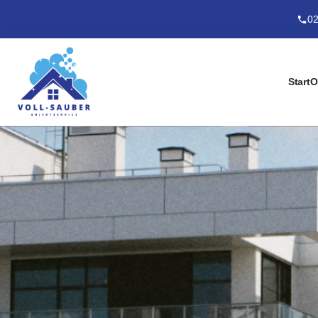
02
Start
O