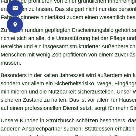
Fahrzeuge profitieren von einer gründlichen Innenreinigu
erscheinen zu lassen. Das steigert nicht nur das persö
Fahrzeuginnere hinterlässt zudem einen wesentlich bess
Zu einem rundum gepflegten Erscheinungsbild gehört s
richtet sich an alle, die Unterstützung bei der Pflege
Bereiche und ein insgesamt strukturierter Außenbereich
Menschen mit wenig Zeit profitieren von einem zuverläs
müssen.
Besonders in der kalten Jahreszeit wird außerdem ein fu
sondern vor allem ein Sicherheitsrisiko. Wege, Eingän
minimieren und die Nutzbarkeit sicherzustellen. Unser W
sicheren Zustand zu halten. Das ist vor allem für Hause
auf einen professionellen Dienst setzt, sorgt für mehr S
Unsere Kunden in Strotzbüsch schätzen besonders, dass
anderen Ansprechpartner suchen. Stattdessen erhalten S