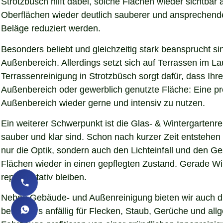
Strotzbüsch hilft dabei, solche Flächen wieder sichtba
Oberflächen wieder deutlich sauberer und ansprechender d
Beläge reduziert werden.
Besonders beliebt und gleichzeitig stark beansprucht si
Außenbereich. Allerdings setzt sich auf Terrassen im L
Terrassenreinigung in Strotzbüsch sorgt dafür, dass Ihre
Außenbereich oder gewerblich genutzte Fläche: Eine pro
Außenbereich wieder gerne und intensiv zu nutzen.
Ein weiterer Schwerpunkt ist die Glas- & Wintergartenr
sauber und klar sind. Schon nach kurzer Zeit entstehe
nur die Optik, sondern auch den Lichteinfall und den G
Flächen wieder in einen gepflegten Zustand. Gerade Wint
repräsentativ bleiben.
Neben Gebäude- und Außenreinigung bieten wir auch die
besonders anfällig für Flecken, Staub, Gerüche und al