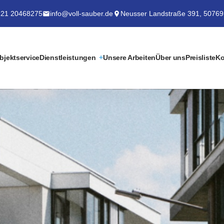
21 20468275
info@voll-sauber.de
Neusser Landstraße 391, 50769
bjektservice
Dienstleistungen
Unsere Arbeiten
Über uns
Preisliste
Ko