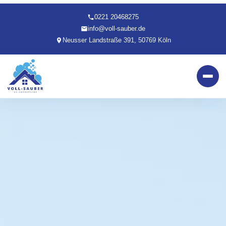
0221 20468275
info@voll-sauber.de
Neusser Landstraße 391, 50769 Köln