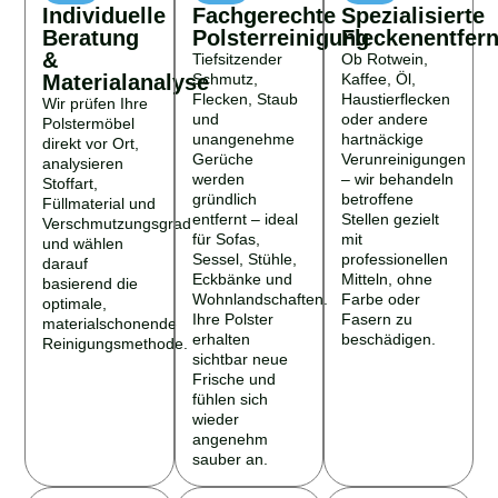
Individuelle
Fachgerechte
Spezialisierte
Beratung
Polsterreinigung
Fleckenentfer
&
Tiefsitzender
Ob Rotwein,
Materialanalyse
Schmutz,
Kaffee, Öl,
Flecken, Staub
Haustierflecken
Wir prüfen Ihre
und
oder andere
Polstermöbel
unangenehme
hartnäckige
direkt vor Ort,
Gerüche
Verunreinigungen
analysieren
werden
– wir behandeln
Stoffart,
gründlich
betroffene
Füllmaterial und
entfernt – ideal
Stellen gezielt
Verschmutzungsgrad
für Sofas,
mit
und wählen
Sessel, Stühle,
professionellen
darauf
Eckbänke und
Mitteln, ohne
basierend die
Wohnlandschaften.
Farbe oder
optimale,
Ihre Polster
Fasern zu
materialschonende
erhalten
beschädigen.
Reinigungsmethode.
sichtbar neue
Frische und
fühlen sich
wieder
angenehm
sauber an.