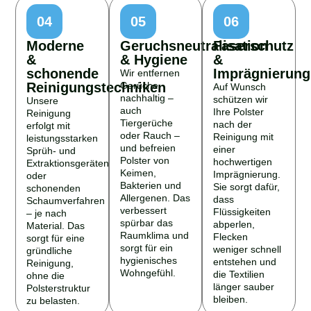
04
05
06
Moderne
Geruchsneutralisation
Faserschutz
&
& Hygiene
&
schonende
Imprägnierung
Wir entfernen
Reinigungstechniken
Gerüche
Auf Wunsch
nachhaltig –
schützen wir
Unsere
auch
Ihre Polster
Reinigung
Tiergerüche
nach der
erfolgt mit
oder Rauch –
Reinigung mit
leistungsstarken
und befreien
einer
Sprüh- und
Polster von
hochwertigen
Extraktionsgeräten
Keimen,
Imprägnierung.
oder
Bakterien und
Sie sorgt dafür,
schonenden
Allergenen. Das
dass
Schaumverfahren
verbessert
Flüssigkeiten
– je nach
spürbar das
abperlen,
Material. Das
Raumklima und
Flecken
sorgt für eine
sorgt für ein
weniger schnell
gründliche
hygienisches
entstehen und
Reinigung,
Wohngefühl.
die Textilien
ohne die
länger sauber
Polsterstruktur
bleiben.
zu belasten.