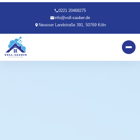
0221 20468275
info@voll-sauber.de
Neusser Landstraße 391, 50769 Köln