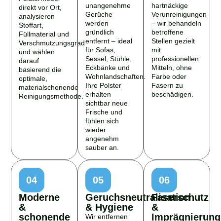
unangenehme
hartnäckige
direkt vor Ort,
Gerüche
Verunreinigungen
analysieren
werden
– wir behandeln
Stoffart,
gründlich
betroffene
Füllmaterial und
entfernt – ideal
Stellen gezielt
Verschmutzungsgrad
für Sofas,
mit
und wählen
Sessel, Stühle,
professionellen
darauf
Eckbänke und
Mitteln, ohne
basierend die
Wohnlandschaften.
Farbe oder
optimale,
Ihre Polster
Fasern zu
materialschonende
erhalten
beschädigen.
Reinigungsmethode.
sichtbar neue
Frische und
fühlen sich
wieder
angenehm
sauber an.
04
05
06
Moderne
Geruchsneutralisation
Faserschutz
&
& Hygiene
&
schonende
Imprägnierung
Wir entfernen