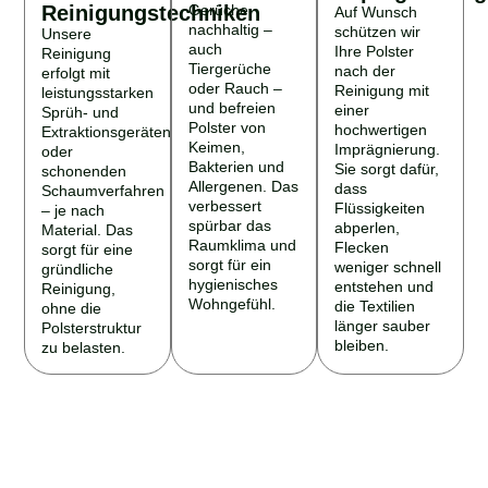
Reinigungstechniken
Gerüche
Auf Wunsch
nachhaltig –
schützen wir
Unsere
auch
Ihre Polster
Reinigung
Tiergerüche
nach der
erfolgt mit
oder Rauch –
Reinigung mit
leistungsstarken
und befreien
einer
Sprüh- und
Polster von
hochwertigen
Extraktionsgeräten
Keimen,
Imprägnierung.
oder
Bakterien und
Sie sorgt dafür,
schonenden
Allergenen. Das
dass
Schaumverfahren
verbessert
Flüssigkeiten
– je nach
spürbar das
abperlen,
Material. Das
Raumklima und
Flecken
sorgt für eine
sorgt für ein
weniger schnell
gründliche
hygienisches
entstehen und
Reinigung,
Wohngefühl.
die Textilien
ohne die
länger sauber
Polsterstruktur
bleiben.
zu belasten.