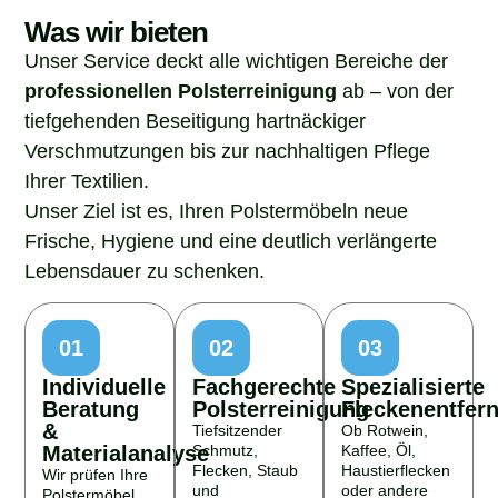
Was wir bieten
Unser Service deckt alle wichtigen Bereiche der
professionellen Polsterreinigung
ab – von der
tiefgehenden Beseitigung hartnäckiger
Verschmutzungen bis zur nachhaltigen Pflege
Ihrer Textilien.
Unser Ziel ist es, Ihren Polstermöbeln neue
Frische, Hygiene und eine deutlich verlängerte
Lebensdauer zu schenken.
01
02
03
Individuelle
Fachgerechte
Spezialisierte
Beratung
Polsterreinigung
Fleckenentfer
&
Tiefsitzender
Ob Rotwein,
Materialanalyse
Schmutz,
Kaffee, Öl,
Flecken, Staub
Haustierflecken
Wir prüfen Ihre
und
oder andere
Polstermöbel